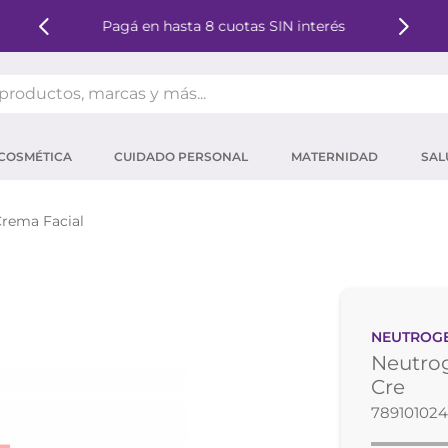
Pagá en hasta 8 cuotas SIN interés
oductos, marcas y más...
OS MÁS BUSCADOS
COSMÉTICA
CUIDADO PERSONAL
MATERNIDAD
SAL
ector solar
um
rema Facial
tina
mpoo
eina
NEUTROG
 micelar
Neutrog
ector
Cre
789101024
ara pestañas