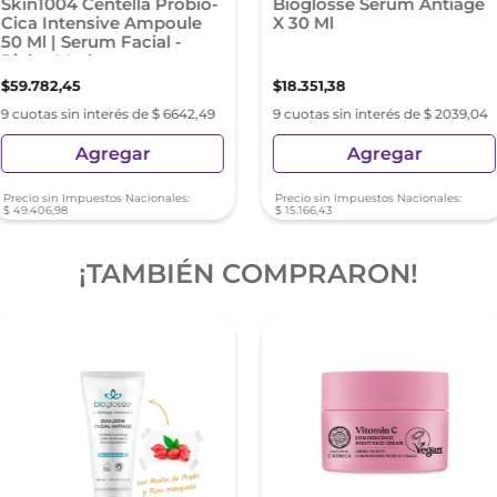
Skin1004 Centella Probio-
Bioglosse Serum Antiage
Cica Intensive Ampoule
X 30 Ml
50 Ml | Serum Facial -
Pieles Maduras
$
59
.
782
,
45
$
18
.
351
,
38
9 cuotas sin interés de $ 6642,49
9 cuotas sin interés de $ 2039,04
Agregar
Agregar
Precio sin Impuestos Nacionales:
Precio sin Impuestos Nacionales:
$
49
.
406
,
98
$
15
.
166
,
43
¡TAMBIÉN COMPRARON!