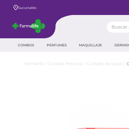
Envío GRATIS a todo el país desde $80.000
Sucursales
Buscar pr
TÉRMIN
COMBOS
PERFUMES
MAQUILLAJE
DERMO
prot
ser
Cuidado Personal
Cuidado de la piel
C
crea
sha
prot
agua
corr
másc