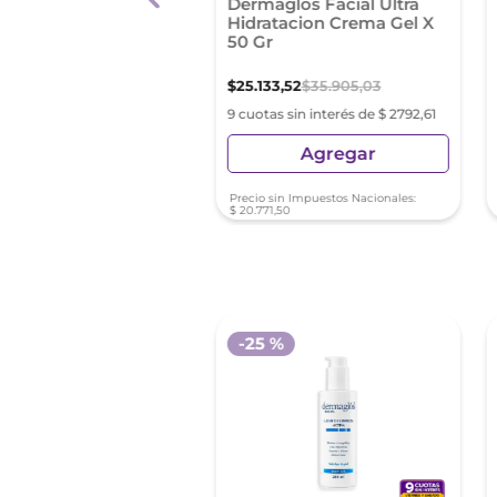
a Anti Arrugas
Dermaglos Facial Ultra
al Paris Hidra Total 5
Hidratacion Crema Gel X
50 Gr
90
,
65
$
25
.
133
,
52
$
35
.
905
,
03
as sin interés de $ 2887,85
9 cuotas sin interés de $ 2792,61
Agregar
Agregar
sin Impuestos Nacionales:
Precio sin Impuestos Nacionales:
9
,
88
$
20
.
771
,
50
-
25 %