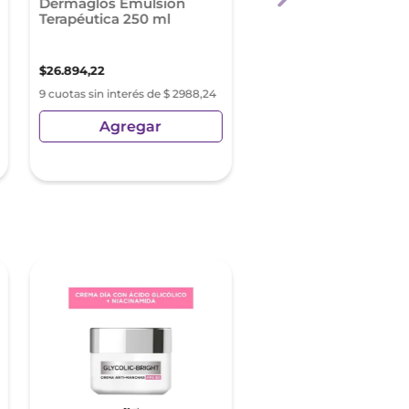
Dermaglós Emulsión
Cher Dieciocho Hyal
Terapéutica 250 ml
Lip Balm
$
26
.
894
,
22
$
11
.
892
,
99
$
16
.
989
,
98
9 cuotas sin interés de $ 2988,24
9 cuotas sin interés de $ 13
Agregar
Agregar
Precio sin Impuestos Nacionale
$
9828
,
92
-
50 %