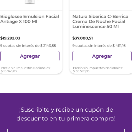
Bioglosse Emulsion Facial
Natura Siberica C-Berrica
Antiage X 100 Ml
Crema De Noche Facial
Luminescence 50 Ml
$
19
.
292
,
03
$
37
.
000
,
51
9 cuotas sin interés de $ 2143,55
9 cuotas sin interés de $ 4111,16
Agregar
Agregar
Precio sin Impuestos Nacionales:
Precio sin Impuestos Nacionales:
$
15
.
943
,
83
$
30
.
578
,
93
¡Suscribite y recibe un cupón de
descuento en tu primera compra!