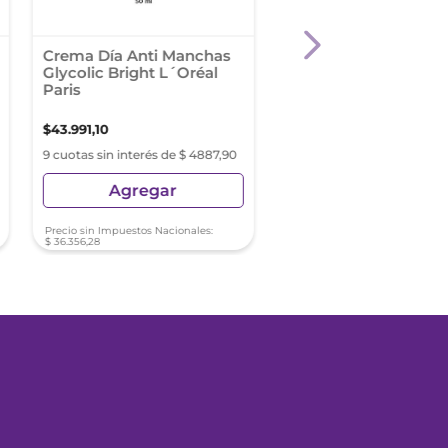
Crema Día Anti Manchas
Vitamidermus Cbd
Glycolic Bright L´Oréal
Balsamo Relipidizant
Paris
180Ml
$
43
.
991
,
10
$
11
.
930
,
99
$
23
.
861
,
99
9 cuotas sin interés de $ 4887,90
9 cuotas sin interés de $ 13
Agregar
Agregar
Precio sin Impuestos Nacionales:
Precio sin Impuestos Nacionale
$
36
.
356
,
28
$
9860
,
32