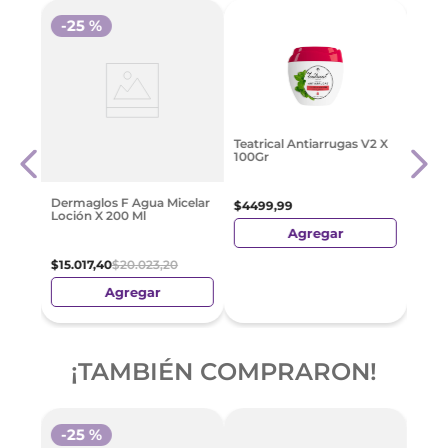
-
25 %
Crem
Teatrical Antiarrugas V2 X
t con
Vita
100Gr
$
23
.
Dermaglos F Agua Micelar
$
4499
,
99
Loción X 200 Ml
Agregar
$
15
.
017
,
40
$
20
.
023
,
20
Agregar
¡TAMBIÉN COMPRARON!
-
25 %