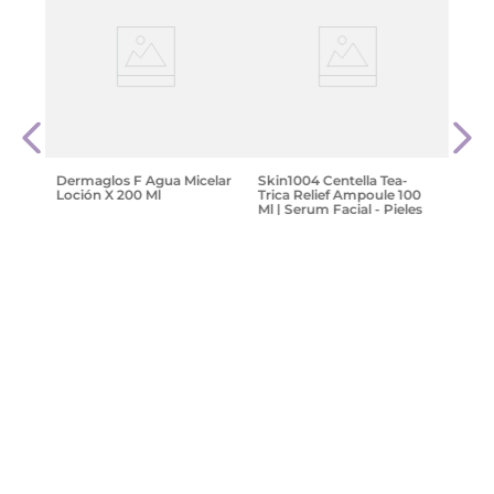
Teatr
al 5
100G
$
44
Dermaglos F Agua Micelar
Skin1004 Centella Tea-
Loción X 200 Ml
Trica Relief Ampoule 100
9 cuo
Ml | Serum Facial - Pieles
$ 499
Oleosas Y Con Acné
$
15
.
017
,
40
$
20
.
023
,
20
$
72
.
799
,
05
Agregar
Agregar
¡Suscribite y recibe un cupón de
descuento en tu primera compra!