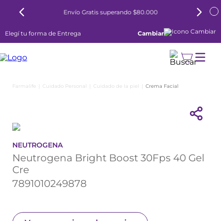
6 cuotas sin interés todos los días
Elegí tu forma de Entrega
Cambiar
Cuidado Personal
Cuidado de la piel
Crema Facial
NEUTROGENA
Neutrogena Bright Boost 30Fps 40 Gel
Cre
7891010249878