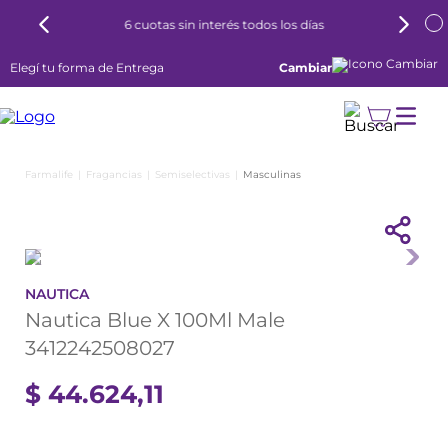
6 cuotas sin interés todos los días
Elegí tu forma de Entrega
Cambiar
Fragancias
Semiselectivas
Masculinas
NAUTICA
Nautica Blue X 100Ml Male
3412242508027
$
44
.
624
,
11