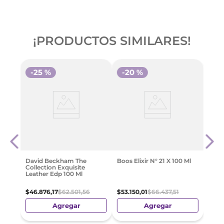
¡PRODUCTOS SIMILARES!
-
25 %
-
20 %
l
Boos 
$
66
.
David Beckham The
Boos Elixir N° 21 X 100 Ml
Collection Exquisite
e
Leather Edp 100 Ml
$
46
.
876
,
17
$
62
.
501
,
56
$
53
.
150
,
01
$
66
.
437
,
51
Agregar
Agregar