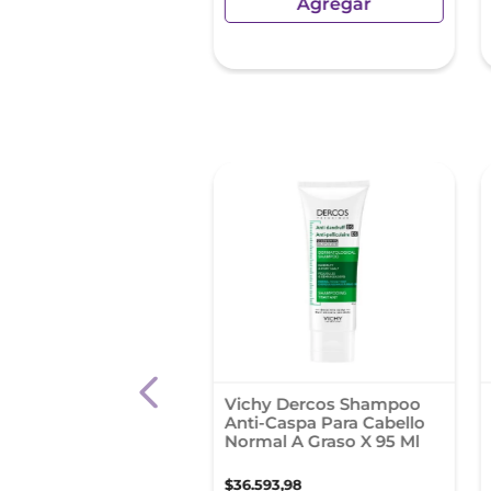
Agregar
Agregar
sin Impuestos Nacionales:
34
poo Sedal Liso
Vichy Dercos Shampoo
cto 190 Ml
Anti-Caspa Para Cabello
Normal A Graso X 95 Ml
,
85
$
36
.
593
,
98