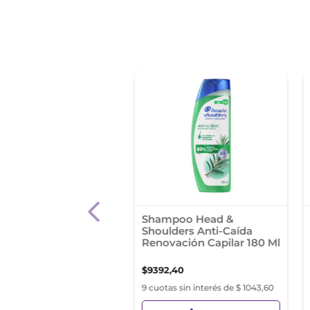
poo Fructis
Shampoo Head &
bye Daños 350ml
Shoulders Anti-Caída
Renovación Capilar 180 Ml
0
,
04
$
9392
,
40
as sin interés de $ 887,78
9 cuotas sin interés de $ 1043,60