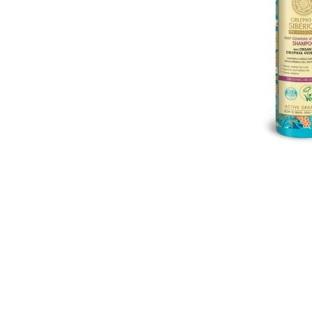
roch
des