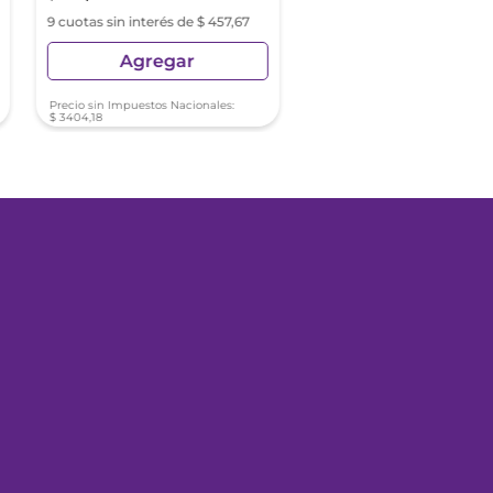
9 cuotas sin interés de $ 457,67
9 cuotas sin interés de $ 4
Agregar
Agregar
Precio sin Impuestos Nacionales:
Precio sin Impuestos Nacionale
$
3404
,
18
$
3523
,
02