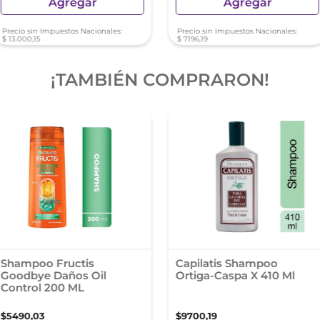
Agregar
Agregar
Precio sin Impuestos Nacionales:
Precio sin Impuestos Nacionales:
$
13
.
000
,
15
$
7196
,
19
¡TAMBIÉN COMPRARON!
Shampoo Fructis
Capilatis Shampoo
Goodbye Daños Oil
Ortiga-Caspa X 410 Ml
Control 200 ML
$
5490
,
03
$
9700
,
19