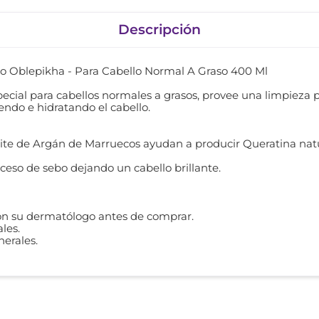
Descripción
 Oblepikha - Para Cabello Normal A Graso 400 Ml
ial para cabellos normales a grasos, provee una limpieza p
iendo e hidratando el cabello.
ceite de Argán de Marruecos ayudan a producir Queratina natu
xceso de sebo dejando un cabello brillante.
con su dermatólogo antes de comprar.
les.
nerales.