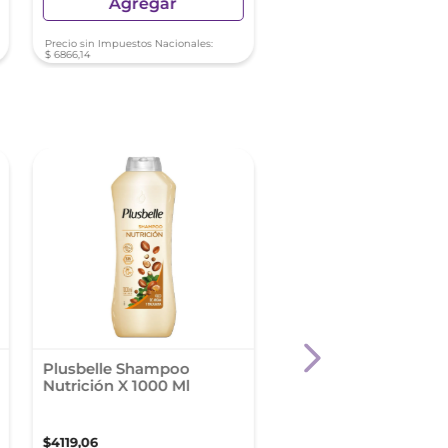
Agregar
Agregar
Precio sin Impuestos Nacionales:
Precio sin Impuestos Nacionale
$
6866
,
14
$
8016
,
69
Plusbelle Shampoo
Shampoo Sedal Jeng
Nutrición X 1000 Ml
Ricino 340 Ml
$
4119
,
06
$
4262
,
86