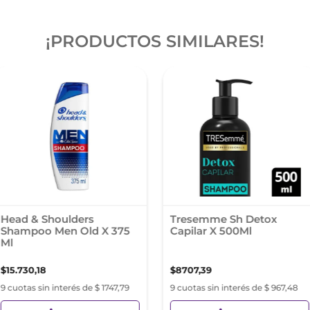
¡PRODUCTOS SIMILARES!
Head & Shoulders
Tresemme Sh Detox
Shampoo Men Old X 375
Capilar X 500Ml
Ml
$
15
.
730
,
18
$
8707
,
39
9 cuotas sin interés de $ 1747,79
9 cuotas sin interés de $ 967,48