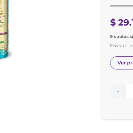
e posay
odorante
$
29
.
9 cuotas s
Precio sin I
Ver p
－