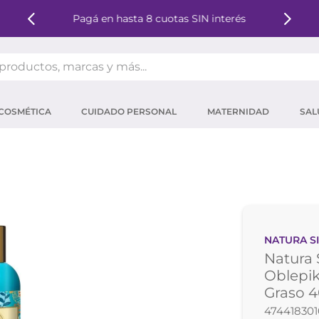
Pagá en hasta 8 cuotas SIN interés
oductos, marcas y más...
OS MÁS BUSCADOS
COSMÉTICA
CUIDADO PERSONAL
MATERNIDAD
SAL
ector solar
um
tina
mpoo
eina
NATURA S
ector
Natura
 micelar
Oblepik
Graso 4
ara pestañas
474418301