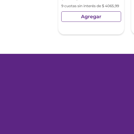
s sin interés de $ 379,53
9 cuotas sin interés de $ 4065,99
Agregar
Agregar
sin Impuestos Nacionales:
02