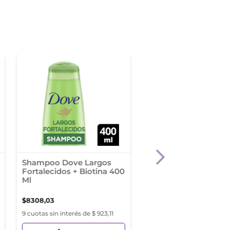
Shampoo Dove Largos
Capilatis Shampoo
Fortalecidos + Biotina 400
Limpieza Profunda 
Ml
Neutro X 420Ml
$
8308
,
03
$
9700
,
19
9 cuotas sin interés de $ 923,11
9 cuotas sin interés de $ 10