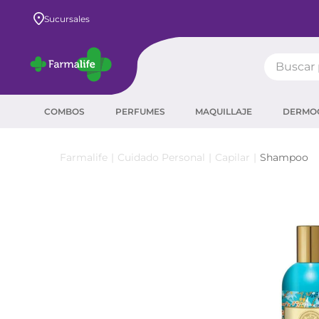
Envío GRATIS a todo el país desde $80.000
Sucursales
Buscar pr
TÉRMIN
COMBOS
PERFUMES
MAQUILLAJE
DERMO
prot
ser
Cuidado Personal
Capilar
Shampoo
crea
sha
prot
corr
agua
másc