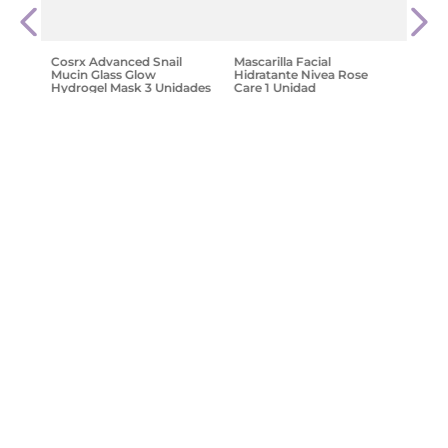
Hydr
$
13
.
1
Cosrx Advanced Snail
Mascarilla Facial
Mucin Glass Glow
Hidratante Nivea Rose
Hydrogel Mask 3 Unidades
Care 1 Unidad
| Mascailla Glass Skin De
Hidrogel
$
36
.
827
,
66
$
9296
,
74
Agregar
Agregar
¡Suscribite y recibe un cupón de
descuento en tu primera compra!
Provincia