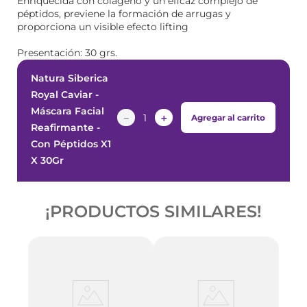
Enriquecida con colágeno y un eficaz complejo de
péptidos, previene la formación de arrugas y
proporciona un visible efecto lifting
Presentación: 30 grs.
Natura Siberica
Royal Caviar -
Máscara Facial
－
＋
Agregar al carrito
Reafirmante -
Con Péptidos X1
X 30Gr
¡PRODUCTOS SIMILARES!