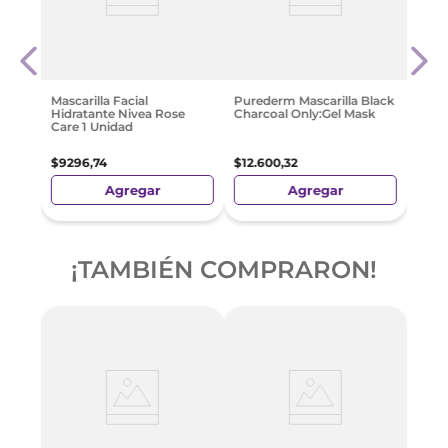
e
Pure
s
Unde
$
16
.
Mascarilla Facial
Purederm Mascarilla Black
Hidratante Nivea Rose
Charcoal Only:Gel Mask
Care 1 Unidad
$
9296
,
74
$
12
.
600
,
32
Agregar
Agregar
¡TAMBIÉN COMPRARON!
e
Pure