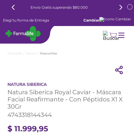
0
6 cuotas sin interés todos los días
Elegí tu forma de Entrega
Cambiar
Dermo
Mascarillas
NATURA SIBERICA
Natura Siberica Royal Caviar - Máscara
Facial Reafirmante - Con Péptidos X1 X
30Gr
4743318144344
$
11
.
999
,
95