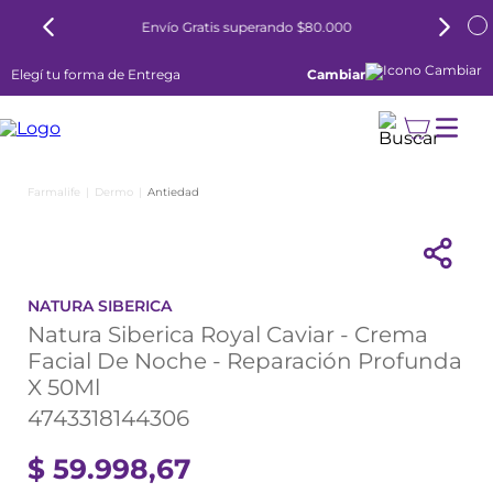
Envío Gratis superando $80.000
Elegí tu forma de Entrega
Cambiar
Dermo
Antiedad
NATURA SIBERICA
Natura Siberica Royal Caviar - Crema
Facial De Noche - Reparación Profunda
X 50Ml
4743318144306
$
59
.
998
,
67