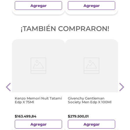
Agregar
Agregar
¡TAMBIÉN COMPRARON!
Ml
Hall
Ml
$
185
Kenzo Memori Nuit Tatami
Givenchy Gentleman
Edp X 75Ml
Society Men Edp X 100Ml
$
163
.
499
,
84
$
279
.
500
,
01
Agregar
Agregar