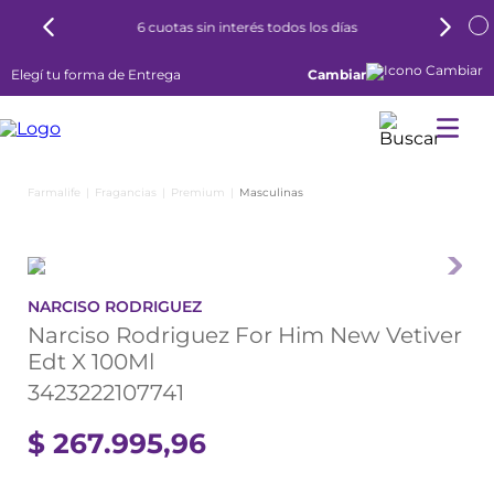
6 cuotas sin interés todos los días
Elegí tu forma de Entrega
Cambiar
Fragancias
Premium
Masculinas
NARCISO RODRIGUEZ
Narciso Rodriguez For Him New Vetiver
Edt X 100Ml
3423222107741
$
267
.
995
,
96