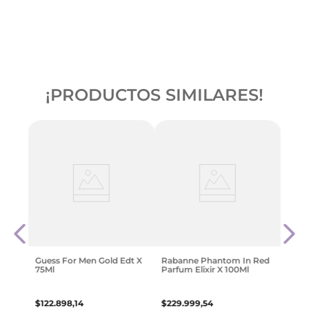
¡PRODUCTOS SIMILARES!
Ml
Gues
X 10
$
135
.
Guess For Men Gold Edt X
Rabanne Phantom In Red
75Ml
Parfum Elixir X 100Ml
$
122
.
898
,
14
$
229
.
999
,
54