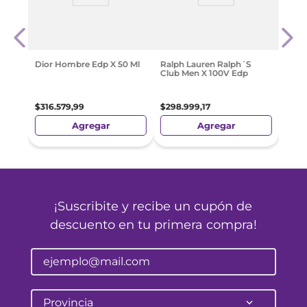
en
Perf
Eau D
$
28
Dior Hombre Edp X 50 Ml
Ralph Lauren Ralph´S
Club Men X 100V Edp
$
316
.
579
,
99
$
298
.
999
,
17
Agregar
Agregar
¡Suscribite y recibe un cupón de
descuento en tu primera compra!
Provincia