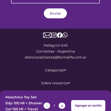
Enviar
Pellegrini 645
Corrientes - Argentina
atencionalcliente@farmalife.com.ar
Categorías
Sobre nosotros
Ayuda
Moschino Toy Set
Edp 100 Ml + Shower
－
＋
Agregar al carrito
Gel 100 Ml + Travel