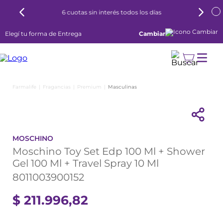
6 cuotas sin interés todos los días
Elegí tu forma de Entrega
Cambiar
Fragancias
Premium
Masculinas
MOSCHINO
Moschino Toy Set Edp 100 Ml + Shower
Gel 100 Ml + Travel Spray 10 Ml
8011003900152
$
211
.
996
,
82