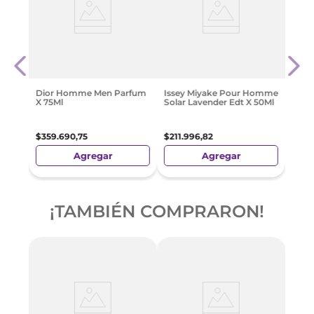
ns
Dior
5Ml
$
316
Dior Homme Men Parfum
Issey Miyake Pour Homme
X 75Ml
Solar Lavender Edt X 50Ml
$
359
.
690
,
75
$
211
.
996
,
82
Agregar
Agregar
¡TAMBIÉN COMPRARON!