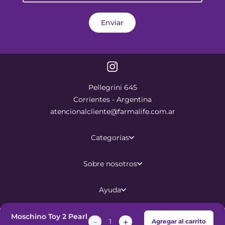
Enviar
Pellegrini 645
Corrientes - Argentina
atencionalcliente@farmalife.com.ar
Categorías
Sobre nosotros
Ayuda
Moschino Toy 2 Pearl
－
＋
Agregar al carrito
©
2026
Todos los derechos