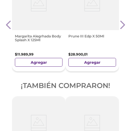
Cher
l
100 
$
16
.
Margarita Alegrhada Body
Prune III Edp X 50Ml
Splash X 125Ml
$
11
.
989
,
99
$
28
.
900
,
01
Agregar
Agregar
¡TAMBIÉN COMPRARON!