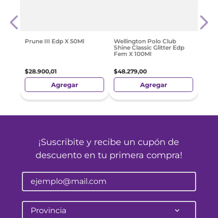
Arma
l
Male
$
169
Prune III Edp X 50Ml
Wellington Polo Club
Shine Classic Glitter Edp
Fem X 100Ml
$
28
.
900
,
01
$
48
.
279
,
00
Agregar
Agregar
¡Suscribite y recibe un cupón de
descuento en tu primera compra!
Provincia