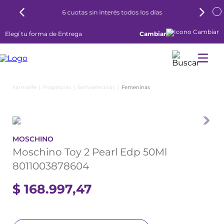
6 cuotas sin interés todos los días
Elegí tu forma de Entrega
Cambiar
Fragancias
Semiselectivas
Femeninas
MOSCHINO
Moschino Toy 2 Pearl Edp 50Ml
8011003878604
$
168
.
997
,
47