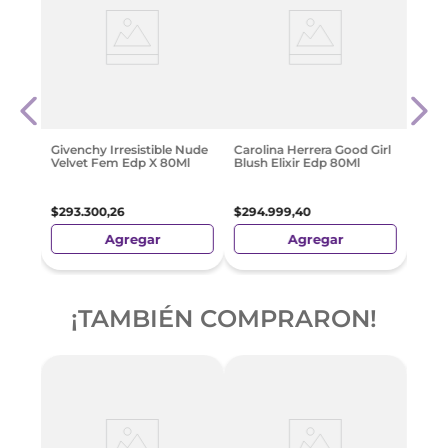
r By
Jean 
 50
Edp 
$
319
Givenchy Irresistible Nude
Carolina Herrera Good Girl
Velvet Fem Edp X 80Ml
Blush Elixir Edp 80Ml
$
293
.
300
,
26
$
294
.
999
,
40
Agregar
Agregar
¡TAMBIÉN COMPRARON!