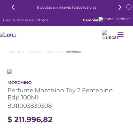
6 cuotas sin interés todos los días
Elegí tu forma de Entrega
Cambiar
Fragancias
Premium
Femeninas
MOSCHINO
Perfume Moschino Toy 2 Femenino
Edp 100Ml
8011003839308
$
211
.
996
,
82