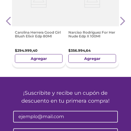
op
Herm
30 Ml
Cyth
$
245
Carolina Herrera Good Girl
Narciso Rodriguez For Her
Blush Elixir Edp 80Ml
Nude Edp X 100Ml
$
294
.
999
,
40
$
356
.
994
,
64
Agregar
Agregar
¡Suscribite y recibe un cupón de
descuento en tu primera compra!