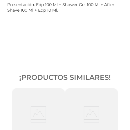
Presentación: Edp 100 Ml + Shower Gel 100 Ml + After
Shave 100 Ml + Edp 10 Ml.
¡PRODUCTOS SIMILARES!
ip
Vers