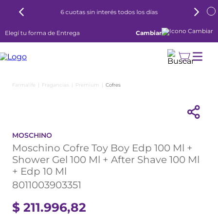
6 cuotas sin interés todos los días
Elegí tu forma de Entrega
Cambiar
Fragancias
Premium
Cofres
MOSCHINO
Moschino Cofre Toy Boy Edp 100 Ml +
Shower Gel 100 Ml + After Shave 100 Ml
+ Edp 10 Ml
8011003903351
$
211
.
996
,
82