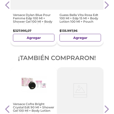
Extr
10 M
$
307
Versace Dylan Blue Pour
Guess Bella Vita Rosa Edt
Femme Edp 100 Ml +
100 Ml + Edp 15 Ml + Body
Shower Gel 100 Ml + Body
Lotion 100 Ml + Pouch
Lotion 100 Ml + Edp 5 Ml
$
327
.
995
,
07
$
135
.
997
,
96
Agregar
Agregar
¡TAMBIÉN COMPRARON!
 Set
Herm
Versace Cofre Bright
el
Sur L
Crystal Edt 90 Ml + Shower
Jabó
Gel 100 Ml + Body Lotion
100 Ml + Pouch