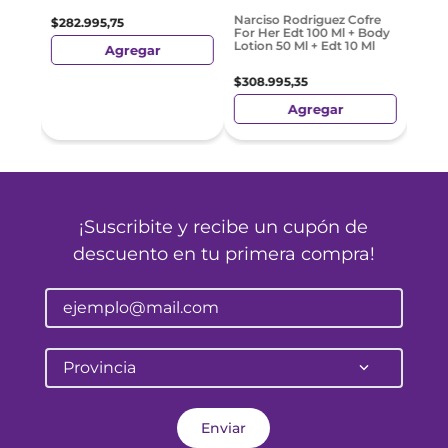
$
338
Narciso Rodriguez Cofre
$
282
.
995
,
75
For Her Edt 100 Ml + Body
Lotion 50 Ml + Edt 10 Ml
Agregar
$
308
.
995
,
35
Agregar
¡Suscribite y recibe un cupón de
descuento en tu primera compra!
Provincia
Enviar