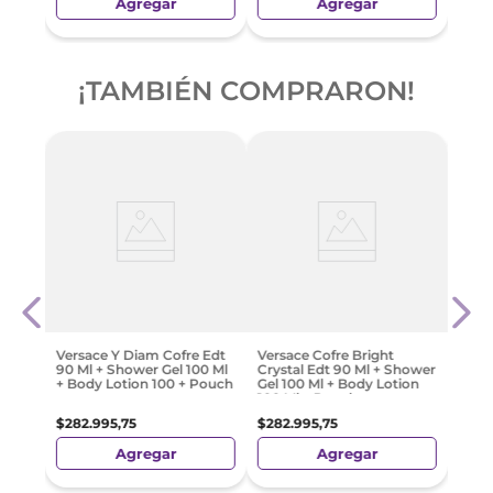
Agregar
Agregar
¡TAMBIÉN COMPRARON!
Raba
Body
80 M
+ Min
$
247
Versace Y Diam Cofre Edt
Versace Cofre Bright
90 Ml + Shower Gel 100 Ml
Crystal Edt 90 Ml + Shower
+ Body Lotion 100 + Pouch
Gel 100 Ml + Body Lotion
100 Ml + Pouch
$
282
.
995
,
75
$
282
.
995
,
75
Agregar
Agregar