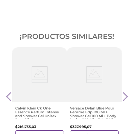
¡PRODUCTOS SIMILARES!
nt
Raba
 Edp
80 M
 Ml
+ Edp
$
291
Calvin Klein Ck One
Versace Dylan Blue Pour
Essence Parfum Intense
Femme Edp 100 Ml +
and Shower Gel Unisex
Shower Gel 100 Ml + Body
Duo Gift Set
Lotion 100 Ml + Edp 5 Ml
$
216
.
735
,
03
$
327
.
995
,
07