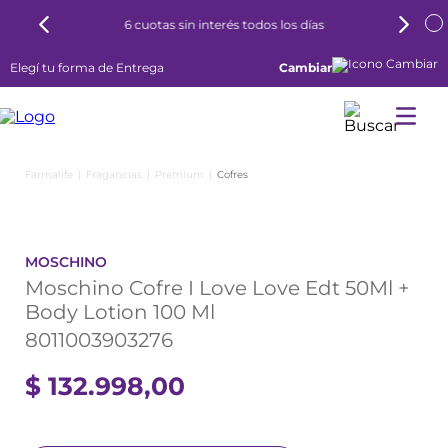
6 cuotas sin interés todos los días
Elegí tu forma de Entrega
Cambiar
Fragancias
Premium
Cofres
MOSCHINO
Moschino Cofre I Love Love Edt 50Ml +
Body Lotion 100 Ml
8011003903276
$
132
.
998
,
00