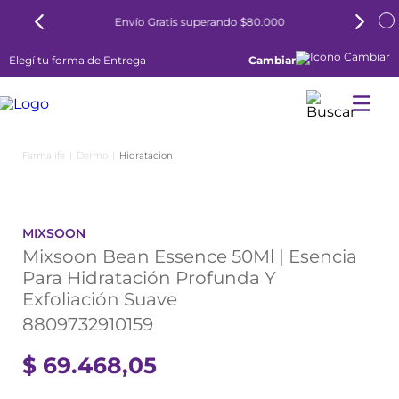
Envío Gratis superando $80.000
Elegí tu forma de Entrega
Cambiar
Dermo
Hidratacion
MIXSOON
Mixsoon Bean Essence 50Ml | Esencia
Para Hidratación Profunda Y
Exfoliación Suave
8809732910159
$
69
.
468
,
05