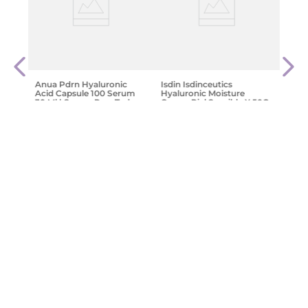
Coony
Blue
$
54
Anua Pdrn Hyaluronic
Isdin Isdinceutics
Acid Capsule 100 Serum
Hyaluronic Moisture
e
30 Ml | Serum Para Todo
Crema Piel Sensible X 50Gr
Tipo De Piel
$
66
.
000
,
57
$
127
.
299
,
18
Agregar
Agregar
Precio sin Impuestos
Nacionales:
$
105
.
205
,
93
¡Suscribite y recibe un cupón de
descuento en tu primera compra!