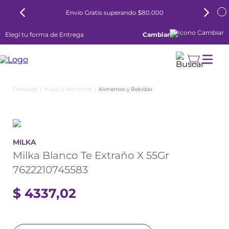
Envío Gratis superando $80.000
Elegí tu forma de Entrega
Cambiar
Hogar y Alimentos
Alimentos y Bebidas
MILKA
Milka Blanco Te Extraño X 55Gr
7622210745583
$
4337
,
02