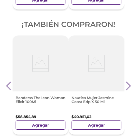
Agregar
Agregar
¡TAMBIÉN COMPRARON!
ada
Cher
100 
$
49
.
Banderas The Icon Woman
Nautica Mujer Jasmine
Elixir 100Ml
Coast Edp X 50 Ml
$
58
.
854
,
89
$
40
.
951
,
02
Agregar
Agregar