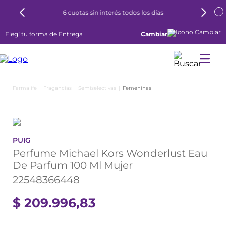
6 cuotas sin interés todos los días
Elegí tu forma de Entrega
Cambiar
Fragancias
Semiselectivas
Femeninas
PUIG
Perfume Michael Kors Wonderlust Eau
De Parfum 100 Ml Mujer
22548366448
$
209
.
996
,
83