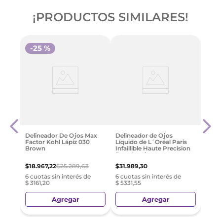
¡PRODUCTOS SIMILARES!
-
25 %
Max 
ure
Ojos
Line
$
26
.
Delineador De Ojos Max
Delineador de Ojos
Factor Kohl Lápiz 030
Líquido de L´Oréal Paris
e
6 cuo
Brown
Infaillible Haute Precision
$ 44
Brun Leather
$
18
.
967
,
22
$
25
.
289
,
63
$
31
.
989
,
30
6 cuotas sin interés de
6 cuotas sin interés de
$ 3161,20
$ 5331,55
Agregar
Agregar