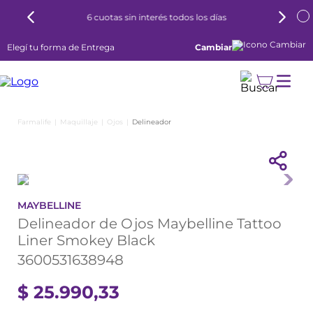
6 cuotas sin interés todos los días
Elegí tu forma de Entrega
Cambiar
Maquillaje
Ojos
Delineador
MAYBELLINE
Delineador de Ojos Maybelline Tattoo
Liner Smokey Black
3600531638948
$
25
.
990
,
33