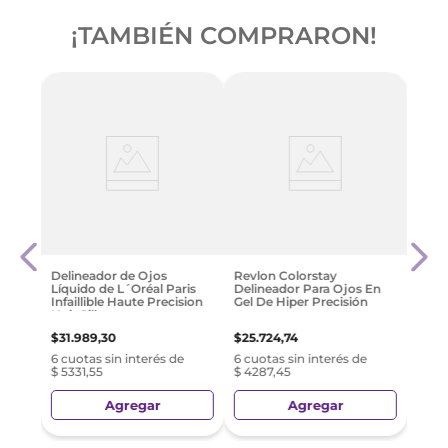
¡TAMBIÉN COMPRARON!
Revl
iquid
Easy 
Blac
$
29
.
Delineador de Ojos
Revlon Colorstay
Líquido de L´Oréal Paris
Delineador Para Ojos En
e
6 cuo
Infaillible Haute Precision
Gel De Hiper Precisión
$ 48
Noir Silk
$
31
.
989
,
30
$
25
.
724
,
74
6 cuotas sin interés de
6 cuotas sin interés de
$ 5331,55
$ 4287,45
Agregar
Agregar