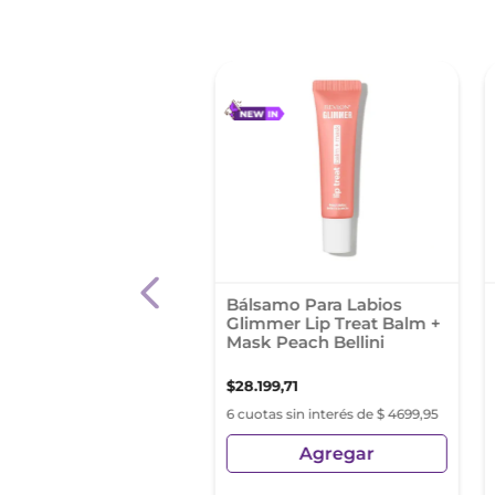
l Liquido Maybelline
Bálsamo Para Labios
r Stay 24hs Tono 220
Glimmer Lip Treat Balm +
Mask Peach Bellini
00
,
00
$
28
.
199
,
71
s sin interés de $ 4316,66
6 cuotas sin interés de $ 4699,95
Agregar
Agregar