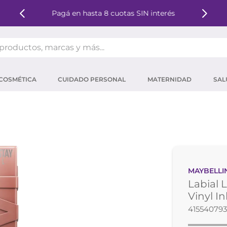
Pagá en hasta 8 cuotas SIN interés
oductos, marcas y más...
OS MÁS BUSCADOS
COSMÉTICA
CUIDADO PERSONAL
MATERNIDAD
SAL
ector solar
um
mpoo
tina
eina
MAYBELLI
 micelar
Labial 
ector
Vinyl I
41554079
ara pestañas