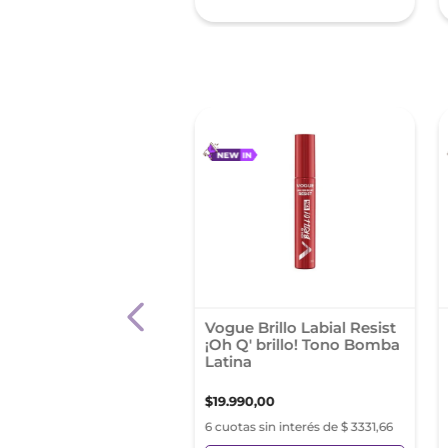
sin Impuestos Nacionales:
4
,
96
 %
on Colorstay Suede
Vogue Brillo Labial Resist
pit Fire Lab
¡Oh Q' brillo! Tono Bomba
Latina
9
,
84
$
25
.
499
,
74
$
19
.
990
,
00
as sin interés de $ 2549,97
6 cuotas sin interés de $ 3331,66