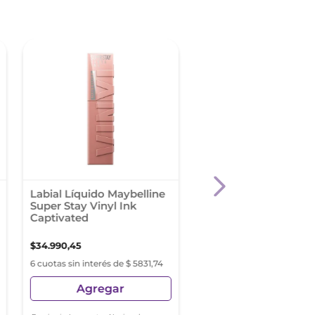
-
40 %
Labial Líquido Maybelline
Revlon Colorstay Su
Super Stay Vinyl Ink
Ink Want It All
Captivated
$
34
.
990
,
45
$
15
.
299
,
84
$
25
.
499
,
74
6 cuotas sin interés de $ 5831,74
6 cuotas sin interés de $ 2
Agregar
Agregar