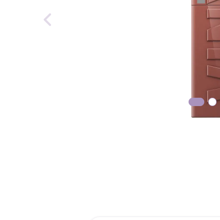
reti
tint