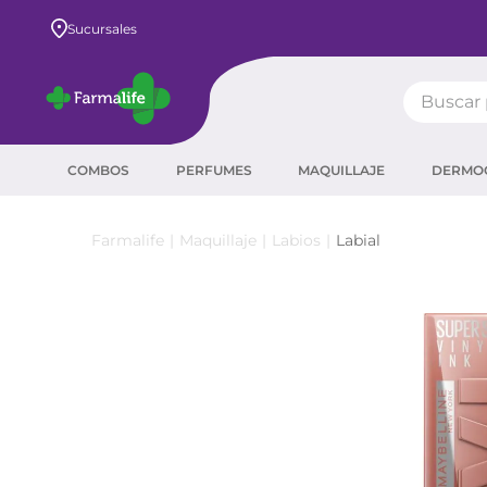
Envío GRATIS a todo el país desde $80.000
Sucursales
Buscar pr
TÉRMIN
COMBOS
PERFUMES
MAQUILLAJE
DERMO
prot
ser
Maquillaje
Labios
Labial
sha
crea
prot
agua
corr
másc