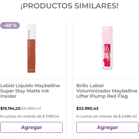
¡PRODUCTOS SIMILARES!
-
40 %
Labial Liquido Maybelline
Brillo Labial
Super Stay Matte Ink
Voluminizador Maybelline
Insider
Lifter Plump Red Flag
$
19
.
194
,
25
$
31
.
990
,
41
$
32
.
990
,
43
6 cuotas sin interés de $ 3199,04
6 cuotas sin interés de $ 5498,40
Agregar
Agregar