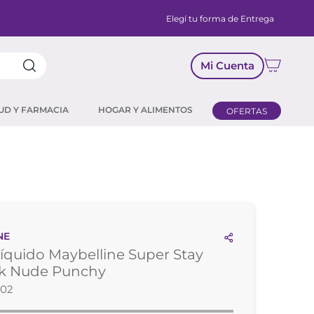
Elegí tu forma de Entrega
Mi Cuenta
UD Y FARMACIA
HOGAR Y ALIMENTOS
OFERTAS
NE
Líquido Maybelline Super Stay
nk Nude Punchy
302