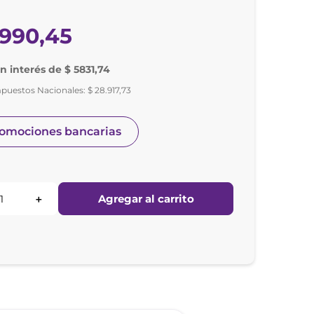
990
,
45
in interés de $ 5831,74
mpuestos Nacionales:
$
28
.
917
,
73
romociones bancarias
Agregar al carrito
＋