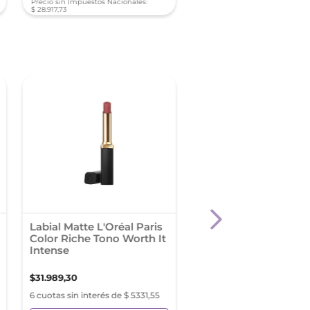
Precio sin Impuestos Nacionales:
Precio sin Impuestos Nacionale
$
28
.
917
,
73
$
12
.
644
,
50
Labial Matte L'Oréal Paris
Revlon Super Lustro
Color Riche Tono Worth It
Lipstick Whiskey
Intense
Business
$
31
.
989
,
30
$
23
.
899
,
76
6 cuotas sin interés de $ 5331,55
6 cuotas sin interés de $ 3