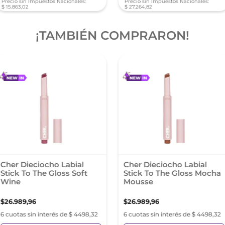
Precio sin Impuestos Nacionales:
Precio sin Impuestos Nacionales:
$
15
.
863
,
02
$
27
.
264
,
82
¡TAMBIÉN COMPRARON!
Cher Dieciocho Labial
Cher Dieciocho Labial
Stick To The Gloss Soft
Stick To The Gloss Mocha
Wine
Mousse
$
26
.
989
,
96
$
26
.
989
,
96
6 cuotas sin interés de $ 4498,32
6 cuotas sin interés de $ 4498,32