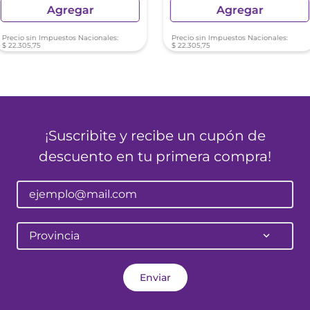
Agregar
Agregar
Precio sin Impuestos Nacionales:
Precio sin Impuestos Nacionales:
$
22
.
305
,
75
$
22
.
305
,
75
¡Suscribite y recibe un cupón de
descuento en tu primera compra!
Provincia
Enviar