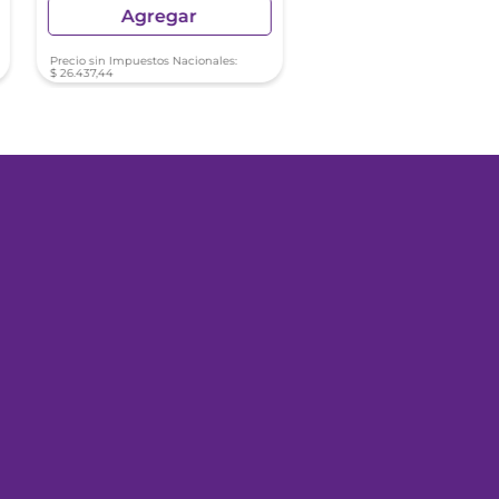
Agregar
Agregar
Precio sin Impuestos Nacionales:
Precio sin Impuestos Nacionale
$
26
.
437
,
44
$
19
.
751
,
87