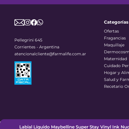
Categorías
Ofertas
Fragancias
Pellegrini 645
Maquillaje
Corrientes - Argentina
Dermocosm
atencionalcliente@farmalife.com.ar
Maternidad
Cuidado Per
Hogar y Ali
Salud y Far
Recetario O
Labial Líquido Maybelline Super Stay Vinyl Ink N