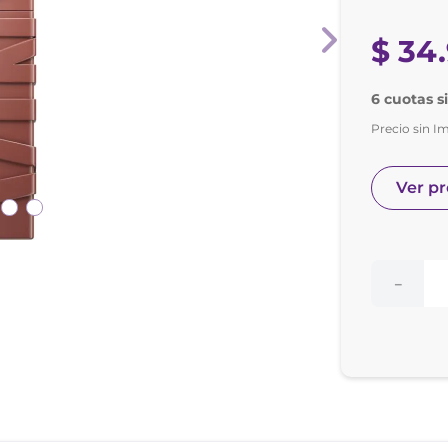
nol
ura
$
34
.
6 cuotas s
Precio sin I
Ver p
－