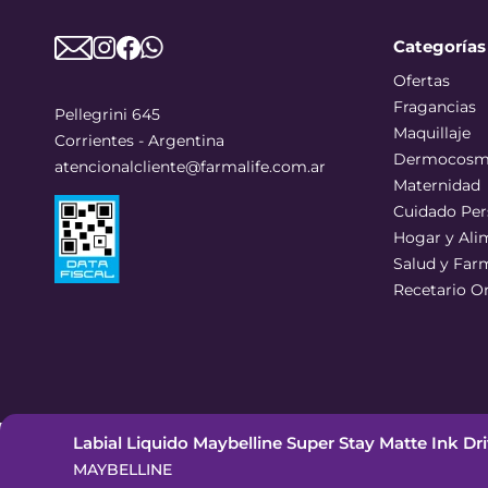
Categorías
Ofertas
Fragancias
Pellegrini 645
Maquillaje
Corrientes - Argentina
Dermocosm
atencionalcliente@farmalife.com.ar
Maternidad
Cuidado Per
Hogar y Ali
Salud y Far
Recetario O
Labial Liquido Maybelline Super Stay Matte Ink Dr
©
2026
Todos los derechos reservados
MAYBELLINE