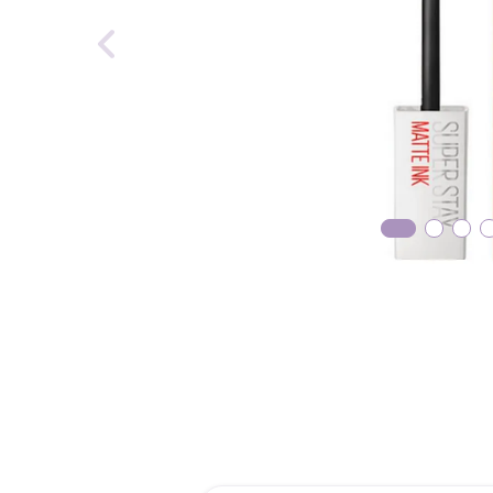
reti
roch