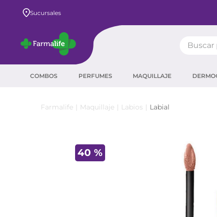
Envío GRATIS a todo el país desde $80.000
Sucursales
Buscar pr
TÉRMIN
COMBOS
PERFUMES
MAQUILLAJE
DERMO
prot
ser
Maquillaje
Labios
Labial
crea
sha
40 %
prot
agua
corr
másc