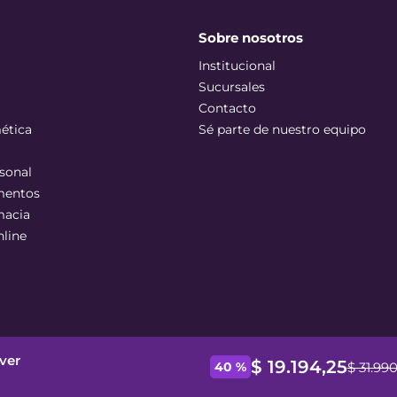
Sobre nosotros
Institucional
Sucursales
Contacto
ética
Sé parte de nuestro equipo
sonal
mentos
macia
nline
iver
$
19
.
194
,
25
$
31
.
99
40 %