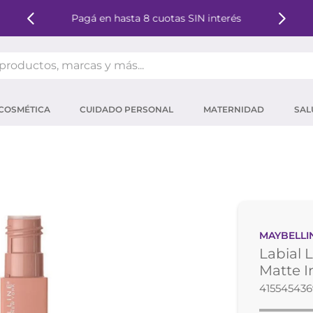
Pagá en hasta 8 cuotas SIN interés
oductos, marcas y más...
OS MÁS BUSCADOS
COSMÉTICA
CUIDADO PERSONAL
MATERNIDAD
SAL
ector solar
um
tina
mpoo
eina
MAYBELLI
 micelar
Labial 
ector
Matte I
41554543
ara pestañas