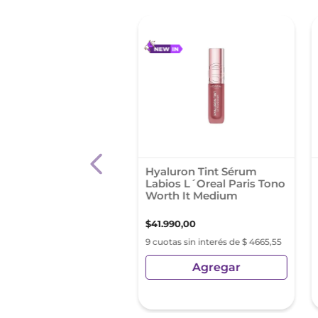
mo Labial Labial
Hyaluron Tint Sérum
n Kiss Balm Juicy
Labios L´Oreal Paris Tono
h 015 Lab
Worth It Medium
99
,
80
$
41
.
990
,
00
as sin interés de $ 2099,97
9 cuotas sin interés de $ 4665,55
Agregar
Agregar
sin Impuestos Nacionales:
,
67