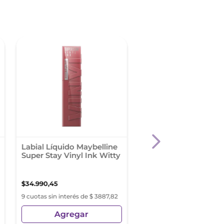
Labial Líquido Maybelline
Cher Dieciocho Bro
Super Stay Vinyl Ink Witty
Laminator
$
34
.
990
,
45
$
15
.
147
,
38
9 cuotas sin interés de $ 3887,82
9 cuotas sin interés de $ 1
Agregar
Agregar