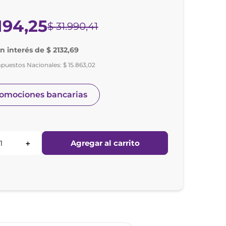
194
,
25
$
31
.
990
,
41
in interés de $ 2132,69
mpuestos Nacionales:
$
15
.
863
,
02
romociones bancarias
Agregar al carrito
＋