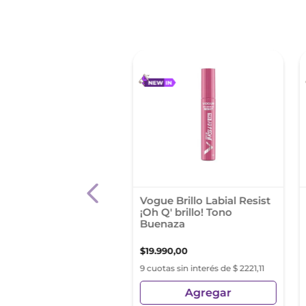
 Labial Rimmel
Vogue Brillo Labial Resist
ng Finish Extreme
¡Oh Q' brillo! Tono
 Lipstick 840
Buenaza
96
,
62
$
19
.
990
,
00
as sin interés de $ 2732,95
9 cuotas sin interés de $ 2221,11
Agregar
Agregar