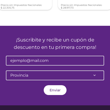
Precio sin Impuestos Nacionales:
Precio sin Impuestos Nacionales:
$
22
.
305
,
75
$
28
.
917
,
73
¡Suscribite y recibe un cupón de
descuento en tu primera compra!
Provincia
Enviar