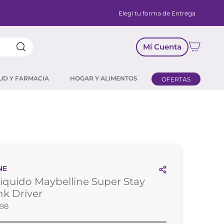
Elegí tu forma de Entrega
Mi Cuenta
UD Y FARMACIA
HOGAR Y ALIMENTOS
OFERTAS
NE
Liquido Maybelline Super Stay
nk Driver
698