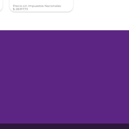
Precio sin Impuestos Nacionales:
Precio sin Impuestos Nacionale
$
28
.
917
,
73
$
12
.
518
,
50