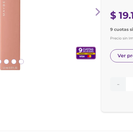
nol
e posay
$
19
.
9 cuotas s
Precio sin I
Ver p
－