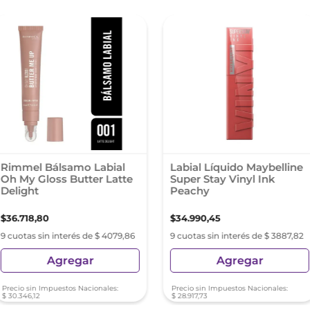
Rimmel Bálsamo Labial
Labial Líquido Maybelline
Oh My Gloss Butter Latte
Super Stay Vinyl Ink
Delight
Peachy
$
36
.
718
,
80
$
34
.
990
,
45
9 cuotas sin interés de $ 4079,86
9 cuotas sin interés de $ 3887,82
Agregar
Agregar
Precio sin Impuestos Nacionales:
Precio sin Impuestos Nacionales:
$
30
.
346
,
12
$
28
.
917
,
73