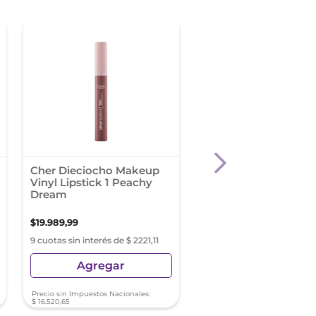
Cher Dieciocho Makeup
Cher Hyaluron Lip Gl
Vinyl Lipstick 1 Peachy
Tono 3 Nude
Dream
$
19
.
989
,
99
$
22
.
289
,
98
9 cuotas sin interés de $ 2221,11
9 cuotas sin interés de $ 2
Agregar
Agregar
Precio sin Impuestos Nacionales:
Precio sin Impuestos Nacionale
$
16
.
520
,
65
$
18
.
421
,
47