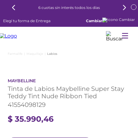
6 cuotas sin interés todos los días
Elegí tu forma de Entrega
Cambiar
Maquillaje
Labios
MAYBELLINE
Tinta de Labios Maybelline Super Stay
Teddy Tint Nude Ribbon Tied
41554098129
$
35
.
990
,
46