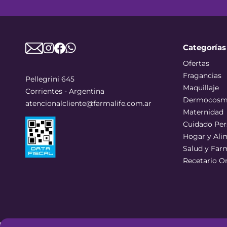
Categorías
Ofertas
Fragancias
Pellegrini 645
Maquillaje
Corrientes - Argentina
Dermocosm
atencionalcliente@farmalife.com.ar
Maternidad
Cuidado Per
Hogar y Ali
Salud y Far
Recetario O