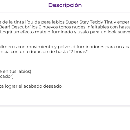
Descripción
 de la tinta líquida para labios Super Stay Teddy Tint y exp
ar! Descubrí los 6 nuevos tonos nudes infaltables con hasta 1
 Lográ un efecto mate difuminado y usalo para un look suave
polímeros con movimiento y polvos difuminadores para un a
erencia con una duración de hasta 12 horas*.
 en tus labios)
icador)
sta lograr el acabado deseado.