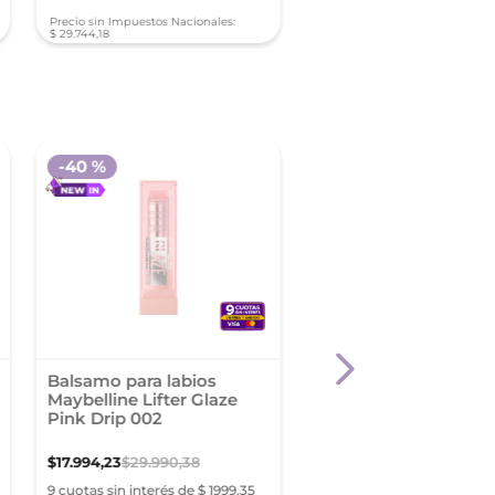
Precio sin Impuestos Nacionales:
Precio sin Impuestos Nacionale
$
29
.
744
,
18
$
29
.
744
,
18
-
40 %
-
40 %
Balsamo para labios
Balsamo para labios
Maybelline Lifter Glaze
Maybelline Lifter Gla
Pink Drip 002
Cherry Swirl 004
$
17
.
994
,
23
$
29
.
990
,
38
$
17
.
994
,
23
$
29
.
990
,
38
9 cuotas sin interés de $ 1999,35
9 cuotas sin interés de $ 19