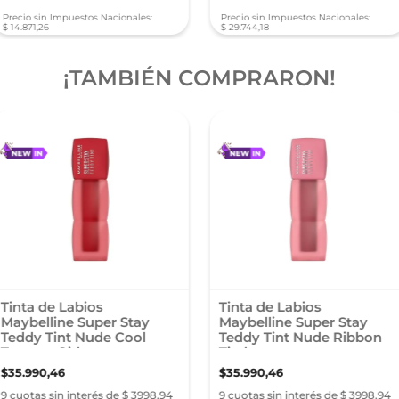
Precio sin Impuestos Nacionales:
Precio sin Impuestos Nacionales:
$
14
.
871
,
26
$
29
.
744
,
18
¡TAMBIÉN COMPRARON!
Tinta de Labios
Tinta de Labios
Maybelline Super Stay
Maybelline Super Stay
Teddy Tint Nude Cool
Teddy Tint Nude Ribbon
Tomato Girl
Tied
$
35
.
990
,
46
$
35
.
990
,
46
9 cuotas sin interés de $ 3998,94
9 cuotas sin interés de $ 3998,94