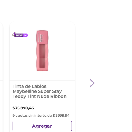
Tinta de Labios
Tinta de Labios
Maybelline Super Stay
Maybelline Super Sta
Teddy Tint Nude Ribbon
Teddy Tint Nude Velv
Tied
Choker
$
35
.
990
,
46
$
35
.
990
,
46
9 cuotas sin interés de $ 3998,94
9 cuotas sin interés de $ 3
Agregar
Agregar