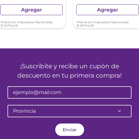
Agregar
Agregar
Precio sin Impuestos Nacionales:
Precio sin Impuestos Nacionales:
$
29
.
744
,
18
$
29
.
744
,
18
¡Suscribite y recibe un cupón de
descuento en tu primera compra!
Provincia
Enviar