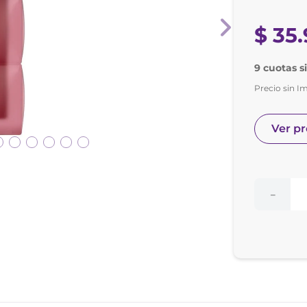
nol
e posay
$
35
.
9 cuotas s
Precio sin I
Ver p
－