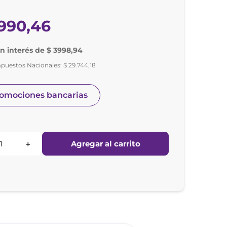
990
,
46
in interés de $ 3998,94
mpuestos Nacionales:
$
29
.
744
,
18
romociones bancarias
Agregar al carrito
＋