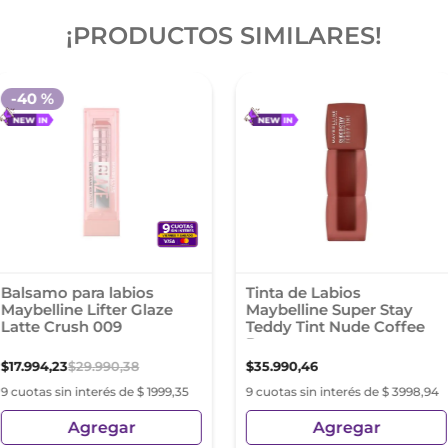
¡PRODUCTOS SIMILARES!
-
40 %
Balsamo para labios
Tinta de Labios
Maybelline Lifter Glaze
Maybelline Super Stay
Latte Crush 009
Teddy Tint Nude Coffee
Date
$
17
.
994
,
23
$
29
.
990
,
38
$
35
.
990
,
46
9 cuotas sin interés de $ 1999,35
9 cuotas sin interés de $ 3998,94
Agregar
Agregar