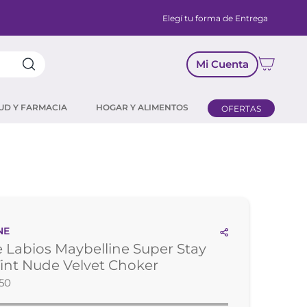
Elegí tu forma de Entrega
Mi Cuenta
UD Y FARMACIA
HOGAR Y ALIMENTOS
OFERTAS
NE
e Labios Maybelline Super Stay
int Nude Velvet Choker
50