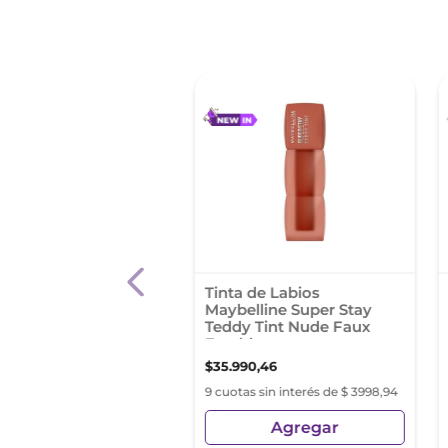
Revlon Lip Combo
Tinta de Labios
eador de Labios +
Maybelline Super Stay
l Liquido
Teddy Tint Nude Faux
Freckle
80
,
00
$
35
.
990
,
46
as sin interés de $ 3020,00
9 cuotas sin interés de $ 3998,94
Agregar
Agregar