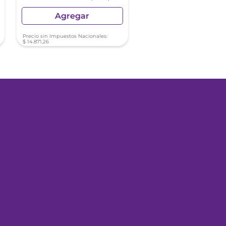
Agregar
Agregar
Precio sin Impuestos Nacionales:
Precio sin Impuestos Nacionale
$
14
.
871
,
26
$
14
.
871
,
26