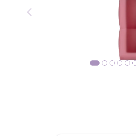
reti
roch