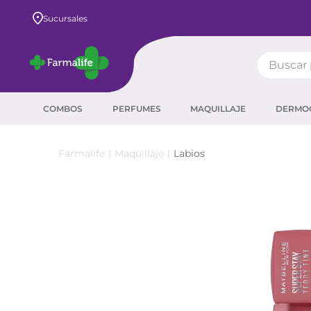
Envío GRATIS a todo el país desde $80.000
Sucursales
Buscar pr
TÉRMIN
COMBOS
PERFUMES
MAQUILLAJE
DERMO
prot
ser
Maquillaje
Labios
crea
sha
prot
agua
corr
másc