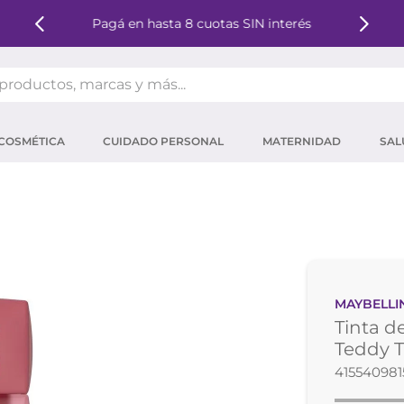
Pagá en hasta 8 cuotas SIN interés
oductos, marcas y más...
OS MÁS BUSCADOS
COSMÉTICA
CUIDADO PERSONAL
MATERNIDAD
SAL
ector solar
um
tina
mpoo
eina
MAYBELLI
 micelar
Tinta d
ector
Teddy T
415540981
ara pestañas