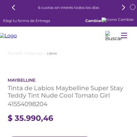
6 cuotas sin interés todos los días
Elegí tu forma de Entrega
Cambiar
Maquillaje
Labios
MAYBELLINE
Tinta de Labios Maybelline Super Stay
Teddy Tint Nude Cool Tomato Girl
41554098204
$
35
.
990
,
46