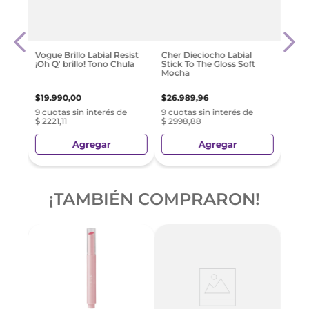
Rimme
y
Lip L
$
33
.
Vogue Brillo Labial Resist
Cher Dieciocho Labial
¡Oh Q' brillo! Tono Chula
Stick To The Gloss Soft
e
9 cuo
Mocha
$ 37
$
19
.
990
,
00
$
26
.
989
,
96
9 cuotas sin interés de
9 cuotas sin interés de
$ 2221,11
$ 2998,88
Agregar
Agregar
¡TAMBIÉN COMPRARON!