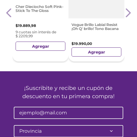
Max 
Cher Dieciocho Soft Pink-
Lip 
Stick To The Gloss
Labi
$
35
.
Vogue Brillo Labial Resist
$
19
.
889
,
98
¡Oh Q' brillo! Tono Bacana
9 cuotas sin interés de
$ 2209,99
$
19
.
990
,
00
Agregar
Agregar
¡Suscribite y recibe un cupón de
descuento en tu primera compra!
Provincia