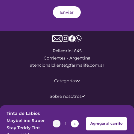
Enviar
Pellegrini 645
Corrientes - Argentina
atencionalcliente@farmalife.com.ar
Categorías
Sobre nosotros
Ayuda
Tinta de Labios
Maybelline Super
－
＋
Agregar al carrito
Stay Teddy Tint
©
2026
Todos los derechos