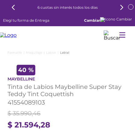
6 cuotas sin interés todos los días
Elegí tu forma de Entrega
Cambiar
Maquillaje
Labios
Labial
40 %
MAYBELLINE
Tinta de Labios Maybelline Super Stay
Teddy Tint Coquettish
41554089103
$
35
.
990
,
46
$
21
.
594
,
28