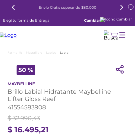
Envío Gratis superando $80.000
Elegí tu forma de Entrega
Cambiar
Maquillaje
Labios
Labial
50 %
MAYBELLINE
Brillo Labial Hidratante Maybelline
Lifter Gloss Reef
41554583908
$
32
.
990
,
43
$
16
.
495
,
21