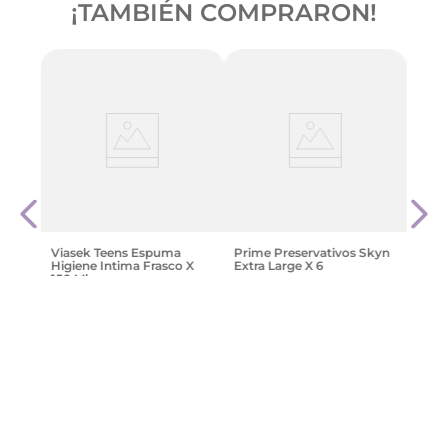
¡TAMBIÉN COMPRARON!
ubric
Maxx
Textu
$
12
.
7
Viasek Teens Espuma
Prime Preservativos Skyn
Higiene Intima Frasco X
Extra Large X 6
150 Ml
$
9130
,
00
$
14
.
744
,
10
Agregar
Agregar