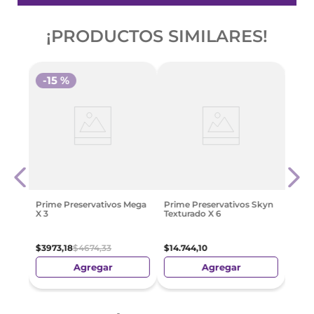
¡PRODUCTOS SIMILARES!
-
15 %
o 22
Maxx
Fino 
$
12
.
7
Prime Preservativos Mega
Prime Preservativos Skyn
X 3
Texturado X 6
$
3973
,
18
$
4674
,
33
$
14
.
744
,
10
Agregar
Agregar