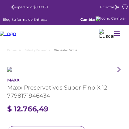
6 cuotas sin interés todos los días
Elegí tu forma de Entrega
Cambiar
Salud y Farmacia
Bienestar Sexual
MAXX
Maxx Preservativos Super Fino X 12
7798171946434
$
12
.
766
,
49