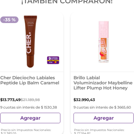
¡TAMBIÉN COMPRARON!
-
35 %
Cher Dieciocho Labiales
Brillo Labial
Peptide Lip Balm Caramel
Voluminizador Maybelline
Lifter Plump Hot Honey
$
13
.
773
,
49
$
21
.
189
,
98
$
32
.
990
,
43
9 cuotas sin interés de $ 1530,38
9 cuotas sin interés de $ 3665,60
Agregar
Agregar
Precio sin Impuestos Nacionales:
Precio sin Impuestos Nacionales:
$
11
.
383
,
05
$
27
.
264
,
82