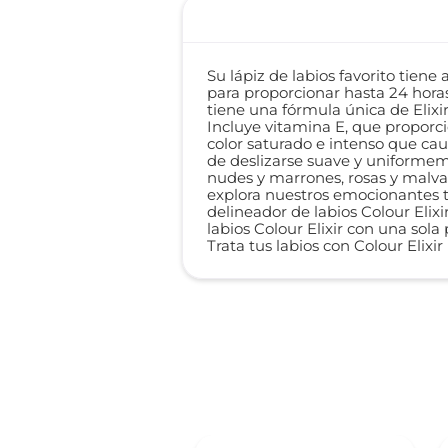
Su lápiz de labios favorito tiene
para proporcionar hasta 24 horas
tiene una fórmula única de Elix
Incluye vitamina E, que proporci
color saturado e intenso que ca
de deslizarse suave y uniformem
nudes y marrones, rosas y malvas
explora nuestros emocionantes to
delineador de labios Colour Elixir
labios Colour Elixir con una sol
Trata tus labios con Colour Elixi