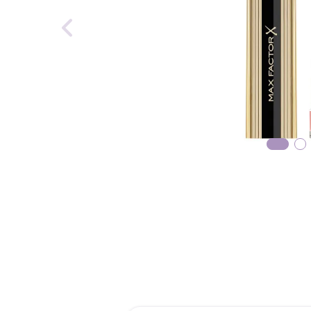
reti
tint