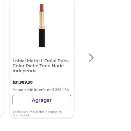
Labial Matte L'Oréal Paris
Revlon Bálsamo Par
Color Riche Tono Nude
Labios Kiss Fps 20 S
Independa
Cherry
$
31
.
989
,
30
$
18
.
899
,
80
9 cuotas sin interés de $ 3554,36
9 cuotas sin interés de $ 2
Agregar
Agregar
Precio sin Impuestos Nacionales:
Precio sin Impuestos Nacionale
$
26
.
437
,
44
$
15
.
619
,
67