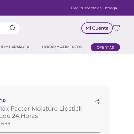
Elegí tu forma de Entrega
Mi Cuenta
UD Y FARMACIA
HOGAR Y ALIMENTOS
OFERTAS
TOR
Max Factor Moisture Lipstick
ude 24 Horas
01988