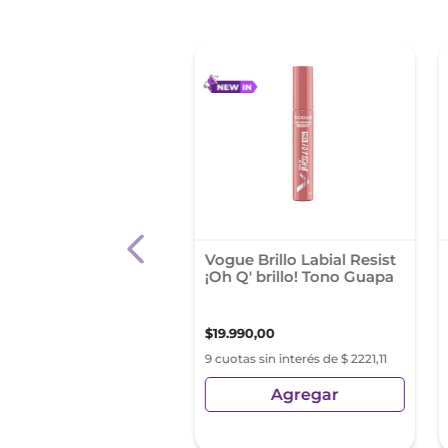
l Crayon Maybelline
Vogue Brillo Labial Resist
 Stay Ink Crayon
¡Oh Q' brillo! Tono Guapa
e In Heels
90
,
36
$
19
.
990
,
00
as sin interés de $ 2998,92
9 cuotas sin interés de $ 2221,11
Agregar
Agregar
sin Impuestos Nacionales:
6
,
08