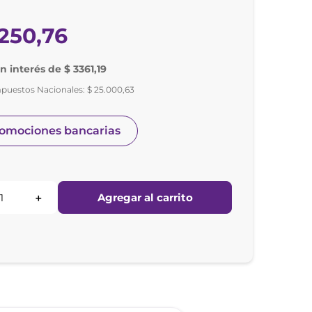
250
,
76
in interés de $ 3361,19
mpuestos Nacionales:
$
25
.
000
,
63
romociones bancarias
Agregar al carrito
＋