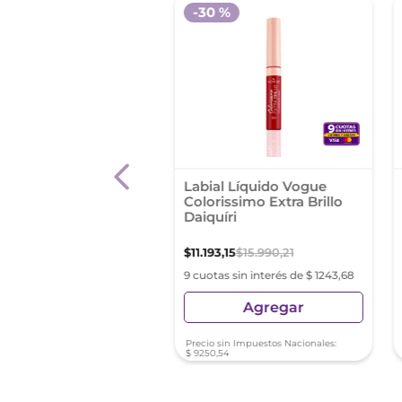
-
30 %
on Bálsamo Para
Labial Líquido Vogue
s Kiss Fps 20 Sweet
Colorissimo Extra Brillo
ry
Daiquíri
99
,
80
$
11
.
193
,
15
$
15
.
990
,
21
as sin interés de $ 2099,97
9 cuotas sin interés de $ 1243,68
Agregar
Agregar
sin Impuestos Nacionales:
Precio sin Impuestos Nacionales:
,
67
$
9250
,
54