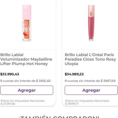
Brillo Labial
Brillo Labial L'Oréal Paris
Voluminizador Maybelline
Paradise Gloss Tono Rosy
Lifter Plump Hot Honey
Utopia
$
32
.
990
,
43
$
34
.
989
,
22
9 cuotas sin interés de $ 3665,60
9 cuotas sin interés de $ 3887,69
Agregar
Agregar
Precio sin Impuestos Nacionales:
Precio sin Impuestos Nacionales:
$
27
.
264
,
82
$
28
.
916
,
71