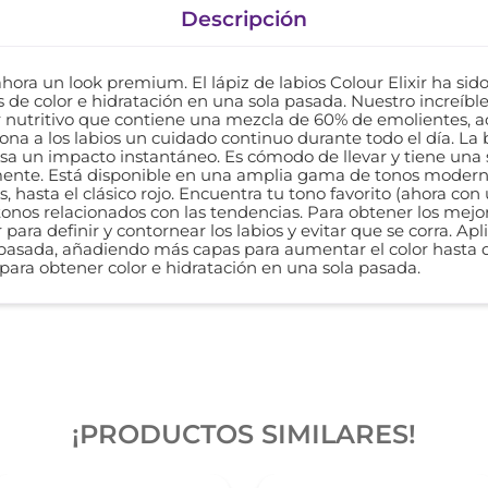
Descripción
 ahora un look premium. El lápiz de labios Colour Elixir ha si
 de color e hidratación en una sola pasada. Nuestro increíble
ir nutritivo que contiene una mezcla de 60% de emolientes, a
ona a los labios un cuidado continuo durante todo el día. La
usa un impacto instantáneo. Es cómodo de llevar y tiene una
ente. Está disponible en una amplia gama de tonos modernos
, hasta el clásico rojo. Encuentra tu tono favorito (ahora c
nos relacionados con las tendencias. Para obtener los mejor
 para definir y contornear los labios y evitar que se corra. Ap
a pasada, añadiendo más capas para aumentar el color hasta 
r para obtener color e hidratación en una sola pasada.
¡PRODUCTOS SIMILARES!