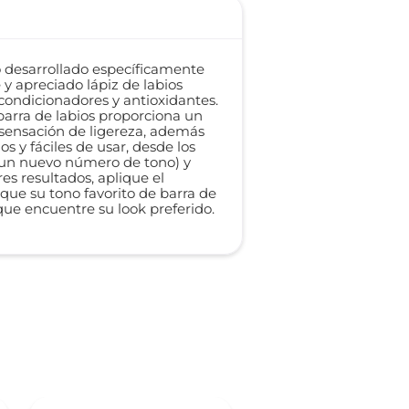
do desarrollado específicamente
 y apreciado lápiz de labios
condicionadores y antioxidantes.
 barra de labios proporciona un
 sensación de ligereza, además
 y fáciles de usar, desde los
on un nuevo número de tono) y
es resultados, aplique el
lique su tono favorito de barra de
que encuentre su look preferido.