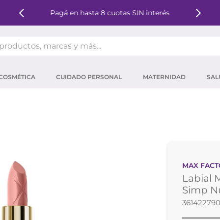
Pagá en hasta 8 cuotas SIN interés
oductos, marcas y más...
OS MÁS BUSCADOS
COSMÉTICA
CUIDADO PERSONAL
MATERNIDAD
SAL
ector solar
um
tina
mpoo
eina
MAX FAC
 micelar
Labial 
ector
Simp N
36142279
ara pestañas