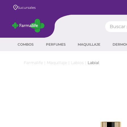
Envío GRATIS a todo el país desde $80.000
Sucursales
Buscar pr
TÉRMIN
COMBOS
PERFUMES
MAQUILLAJE
DERMO
prot
ser
Maquillaje
Labios
Labial
crea
sha
prot
agua
corr
masc