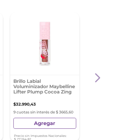
-
40 %
Brillo Labial
Revlon Colorstay Su
Voluminizador Maybelline
Ink Feed Flam Lab
Lifter Plump Cocoa Zing
$
32
.
990
,
43
$
15
.
299
,
84
$
25
.
499
,
74
9 cuotas sin interés de $ 3665,60
9 cuotas sin interés de $ 16
Agregar
Agregar
Precio sin Impuestos Nacionales:
Precio sin Impuestos Nacionale
$
27
.
264
,
82
$
12
.
644
,
50