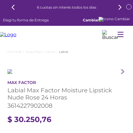
6 cuotas sin interés todos los días
Elegí tu forma de Entrega
Cambiar
Maquillaje
Labios
Labial
MAX FACTOR
Labial Max Factor Moisture Lipstick
Nude Rose 24 Horas
3614227902008
$
30
.
250
,
76