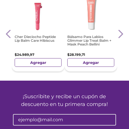
aris
Labi
Cher Dieciocho Peptide
Bálsamo Para Labios
um
Colo
Lip Balm Care Hibiscus
Glimmer Lip Treat Balm +
Frut
Mask Peach Bellini
$
12
.
$
24
.
989
,
97
$
28
.
199
,
71
Agregar
Agregar
¡Suscribite y recibe un cupón de
descuento en tu primera compra!