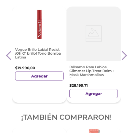
ine
Rimm
Vogue Brillo Labial Resist
 220
My Gl
¡Oh Q' brillo! Tono Bomba
Bree
Latina
$
36
.
Bálsamo Para Labios
$
19
.
990
,
00
Glimmer Lip Treat Balm +
Mask Marshmallow
Agregar
Dreams
$
28
.
199
,
71
Agregar
¡TAMBIÉN COMPRARON!