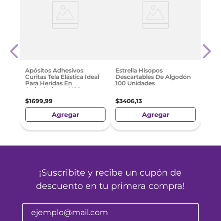
s
Lent
15
S-3 
$
65
.
Apósitos Adhesivos
Estrella Hisopos
Curitas Tela Elástica Ideal
Descartables De Algodón
Para Heridas En
100 Unidades
Articulaciones X 10
Unidades
$
1699
,
99
$
3406
,
13
Agregar
Agregar
¡Suscribite y recibe un cupón de
descuento en tu primera compra!