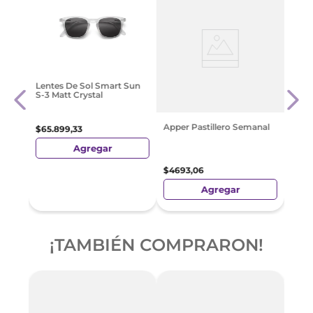
Após
Lentes De Sol Smart Sun
Curit
S-3 Matt Crystal
Niño
$
40
Apper Pastillero Semanal
$
65
.
899
,
33
Agregar
$
4693
,
06
Agregar
¡TAMBIÉN COMPRARON!