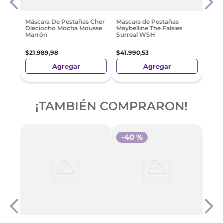
Surr
$
41
.
Máscara De Pestañas Cher
Mascara de Pestañas
Dieciocho Mocha Mousse
Maybelline The Falsies
Marrón
Surreal WSH
$
21
.
989
,
98
$
41
.
990
,
53
Agregar
Agregar
¡TAMBIÉN COMPRARON!
-
40 %
-
3
Másc
Vogue
$
14
.