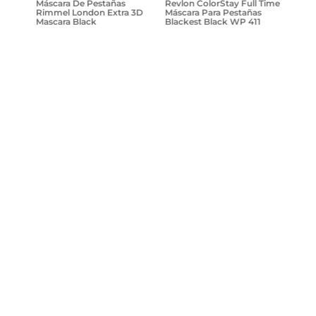
Máscara De Pestañas
Revlon ColorStay Full Time
Rimmel London Extra 3D
Máscara Para Pestañas
Mascara Black
Blackest Black WP 411
$
24
.
721
,
81
$
19
.
739
,
81
$
32
.
899
,
68
Agregar
Agregar
¡Suscribite y recibe un cupón de
descuento en tu primera compra!
Provincia
Enviar