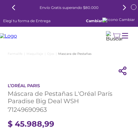
Envío Gratis superando $80.000
Elegí tu forma de Entrega
Cambiar
Maquillaje
Ojos
Mascara de Pestañas
L’ORÉAL PARIS
Máscara de Pestañas L'Oréal París
Paradise Big Deal WSH
71249690963
$
45
.
988
,
99