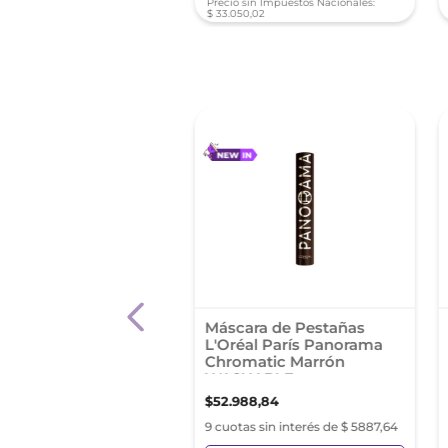
sin Impuestos Nacionales:
Precio sin Impuestos Nacionales:
0
,
26
$
33
.
050
,
02
ara de Pestañas
Máscara de Pestañas
lline Great Lash
L'Oréal París Panorama
Chromatic Marrón
WASHABLE
90
,
31
$
52
.
988
,
84
as sin interés de $ 2554,47
9 cuotas sin interés de $ 5887,64