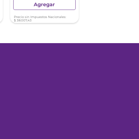
Agregar
Agregar
Precio sin Impuestos Nacionales:
Precio sin Impuestos Nacionale
$
38
.
007
,
43
$
16
.
313
,
89