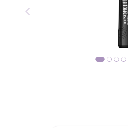
reti
tint