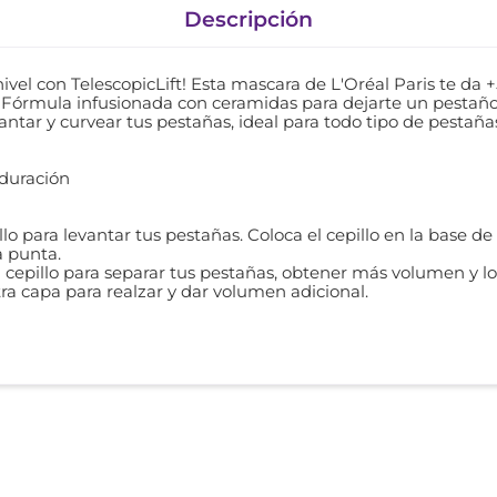
Descripción
 nivel con TelescopicLift! Esta mascara de L'Oréal Paris te d
. Fórmula infusionada con ceramidas para dejarte un pestaño
antar y curvear tus pestañas, ideal para todo tipo de pestaña
 duración
illo para levantar tus pestañas. Coloca el cepillo en la base d
 punta.
l cepillo para separar tus pestañas, obtener más volumen y l
tra capa para realzar y dar volumen adicional.