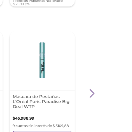
Precio sin Impuestos Nacionales:
Precio sin Impuestos Nacionale
$
25
.
909
,
74
$
29
.
744
,
18
-
40 %
Máscara de Pestañas
Revlon ColorStay Ful
L'Oréal París Paradise Big
Time Máscara Para
Deal WTP
Pestañas Blackest B
NWP 401
$
45
.
988
,
99
$
19
.
739
,
81
$
32
.
899
,
68
9 cuotas sin interés de $ 5109,88
9 cuotas sin interés de $ 21