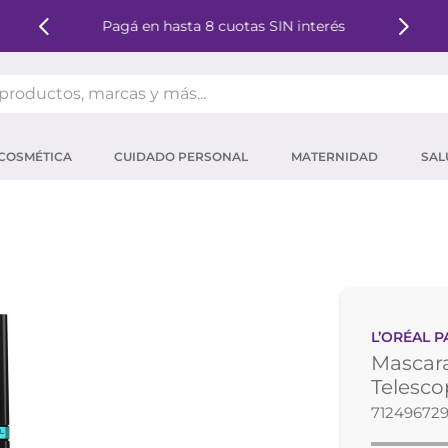
Pagá en hasta 8 cuotas SIN interés
oductos, marcas y más...
OS MÁS BUSCADOS
COSMÉTICA
CUIDADO PERSONAL
MATERNIDAD
SAL
ector solar
um
tina
mpoo
eina
L’ORÉAL P
 micelar
Mascara
ector
Telesco
71249672
ara pestañas