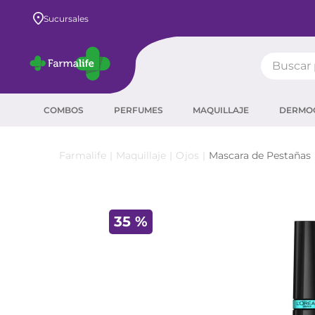
Envío GRATIS a todo el país desde $80.000
Sucursales
Buscar pr
TÉRMIN
COMBOS
PERFUMES
MAQUILLAJE
DERMO
prot
ser
Maquillaje
Ojos
Mascara de Pestañas
crea
sha
35 %
prot
agua
corr
masc