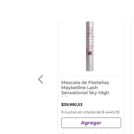
ara de Pestañas
Mascara de Pestañas
lline Great Lash
Maybelline Lash
Sensational Sky High
Glitter
90
,
31
$
39
.
990
,
53
as sin interés de $ 2554,47
9 cuotas sin interés de $ 4443,39
Agregar
Agregar