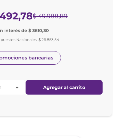
492
,
78
$
49
.
988
,
89
in interés de $ 3610,30
mpuestos Nacionales:
$
26
.
853
,
54
romociones bancarias
Agregar al carrito
＋