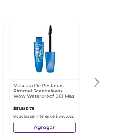
Máscara De Pestañas
Mascara de Pestañas
Rimmel Scandaleyes
Maybelline Falsies L
Wow Waterproof 001 Mas
Lift WTP
Pes
$
31
.
350
,
79
$
35
.
990
,
46
9 cuotas sin interés de $ 3483,42
9 cuotas sin interés de $ 3
Agregar
Agregar