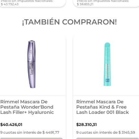
Precio sin Impuestos Nacionales:
Precio sin Impuestos Nacionales:
$
43
.
792
,
43
$
38
.
835
,
21
¡TAMBIÉN COMPRARON!
Rimmel Mascara De
Rimmel Mascara De
Pestaña Wonder'Bond
Pestañas Kind & Free
Lash Filler+ Hyaluronic
Lash Loader 001 Black
$
40
.
426
,
01
$
28
.
310
,
31
9 cuotas sin interés de $ 4491,77
9 cuotas sin interés de $ 3145,59