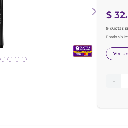
nol
ura
$
32
.
9 cuotas s
Precio sin I
Ver p
－