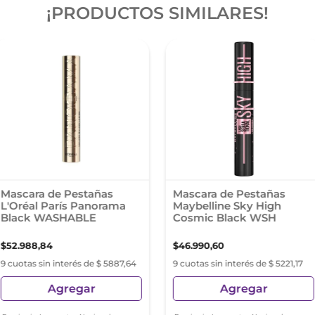
¡PRODUCTOS SIMILARES!
Mascara de Pestañas
Mascara de Pestañas
L'Oréal París Panorama
Maybelline Sky High
Black WASHABLE
Cosmic Black WSH
$
52
.
988
,
84
$
46
.
990
,
60
9 cuotas sin interés de $ 5887,64
9 cuotas sin interés de $ 5221,17
Agregar
Agregar