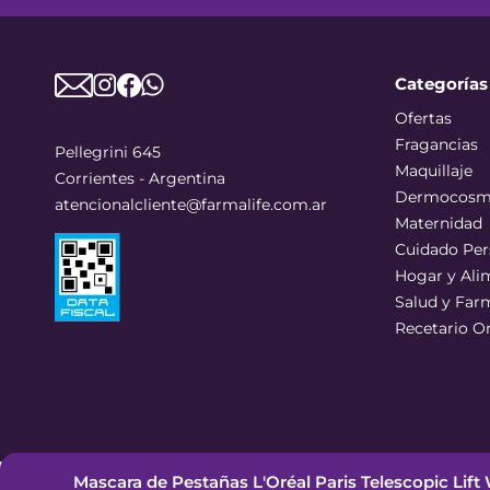
Categorías
Ofertas
Fragancias
Pellegrini 645
Maquillaje
Corrientes - Argentina
Dermocosm
atencionalcliente@farmalife.com.ar
Maternidad
Cuidado Per
Hogar y Ali
Salud y Far
Recetario O
Mascara de Pestañas L'Oréal Paris Telescopic Lif