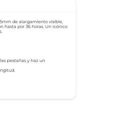
a +5mm de alargamiento visible,
n hasta por 36 horas. Un icónico
s.
e las pestañas y haz un
ongitud.