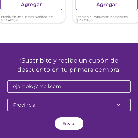
Agregar
Agregar
Precio sin Impuestos Nacionales:
Precio sin Impuestos Nacionales:
$
33
.
409
,
93
$
23
.
396
,
95
¡Suscribite y recibe un cupón de
descuento en tu primera compra!
Provincia
Enviar