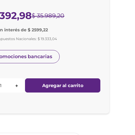
392
,
98
$
35
.
989
,
20
in interés de $ 2599,22
mpuestos Nacionales:
$
19
.
333
,
04
romociones bancarias
Agregar al carrito
＋