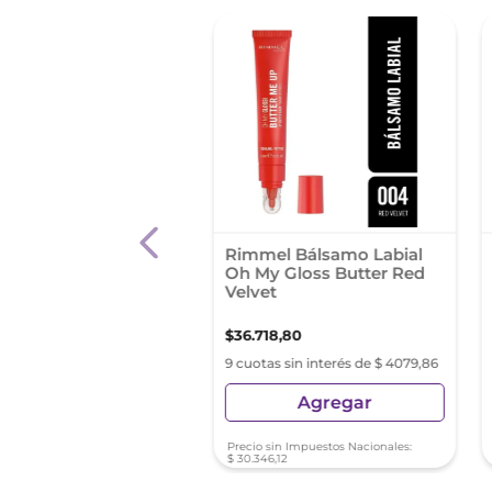
l Max Factor
Rimmel Bálsamo Labial
ure Lipstick Cherr
Oh My Gloss Butter Red
24 Horas
Velvet
50
,
76
$
36
.
718
,
80
s sin interés de $ 3361,19
9 cuotas sin interés de $ 4079,86
Agregar
Agregar
sin Impuestos Nacionales:
Precio sin Impuestos Nacionales:
0
,
63
$
30
.
346
,
12