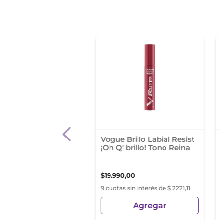
 %
l Liquido Maybelline
Vogue Brillo Labial Resist
 Stay Matte Ink City
¡Oh Q' brillo! Tono Reina
t
4
,
25
$
31
.
990
,
41
$
19
.
990
,
00
s sin interés de $ 2132,69
9 cuotas sin interés de $ 2221,11
Agregar
Agregar