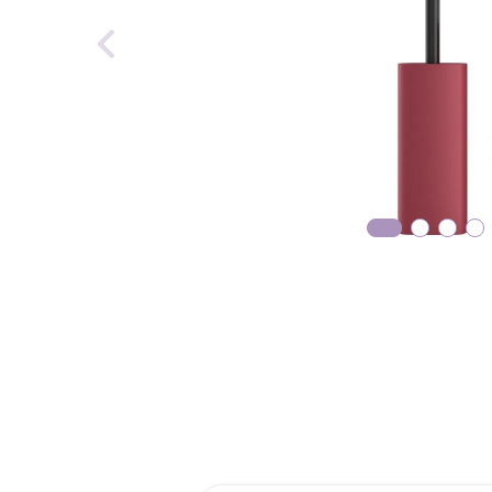
roch
des