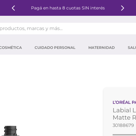
Pagá en hasta 8 cuotas SIN interés
oductos, marcas y más...
OS MÁS BUSCADOS
COSMÉTICA
CUIDADO PERSONAL
MATERNIDAD
SAL
ector solar
um
tina
mpoo
eina
L’ORÉAL P
ector
Labial L
 micelar
Matte R
30188679
ara pestañas