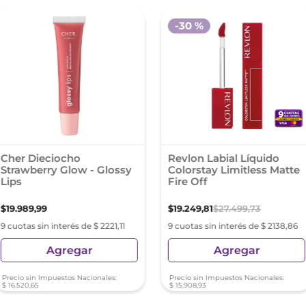
-
30 %
Cher Dieciocho
Revlon Labial Líquido
Strawberry Glow - Glossy
Colorstay Limitless Matte
Lips
Fire Off
$
19
.
989
,
99
$
19
.
249
,
81
$
27
.
499
,
73
9 cuotas sin interés de $ 2221,11
9 cuotas sin interés de $ 2138,86
Agregar
Agregar
Precio sin Impuestos Nacionales:
Precio sin Impuestos Nacionales:
$
16
.
520
,
65
$
15
.
908
,
93