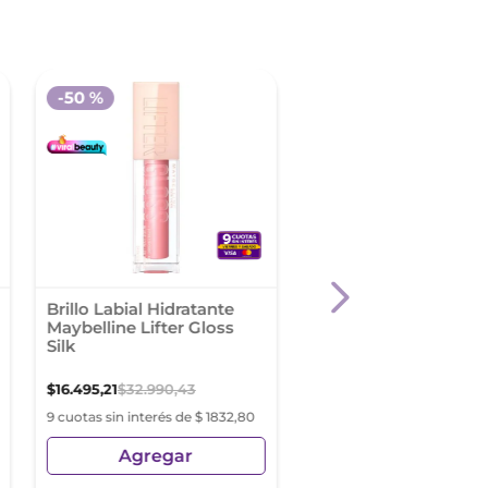
-
50 %
-
30 %
Brillo Labial Hidratante
Revlon Labial Líquid
Maybelline Lifter Gloss
Colorstay Limitless 
Silk
Model Behavior
$
16
.
495
,
21
$
32
.
990
,
43
$
19
.
249
,
81
$
27
.
499
,
73
9 cuotas sin interés de $ 1832,80
9 cuotas sin interés de $ 2
Agregar
Agregar