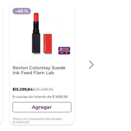
-
40 %
Revlon Colorstay Suede
Labial Líquido Maybe
Ink Feed Flam Lab
Super Stay Vinyl Ink
$
15
.
299
,
84
$
25
.
499
,
74
$
34
.
990
,
45
9 cuotas sin interés de $ 1699,98
9 cuotas sin interés de $ 3
Agregar
Agregar
Precio sin Impuestos Nacionales:
Precio sin Impuestos Nacionale
$
12
.
644
,
50
$
28
.
917
,
73