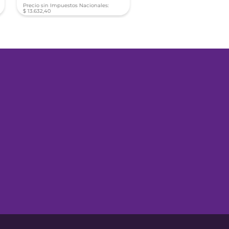
Precio sin Impuestos Nacionales:
Precio sin Impuestos Nacionale
$
13
.
632
,
40
$
15
.
908
,
93