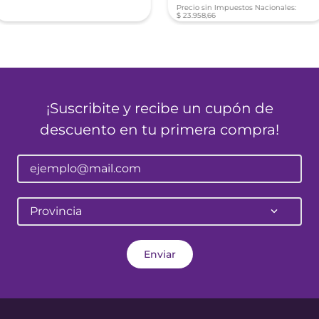
Precio sin Impuestos Nacionales:
$
23
.
958
,
66
¡Suscribite y recibe un cupón de
descuento en tu primera compra!
Provincia
Enviar