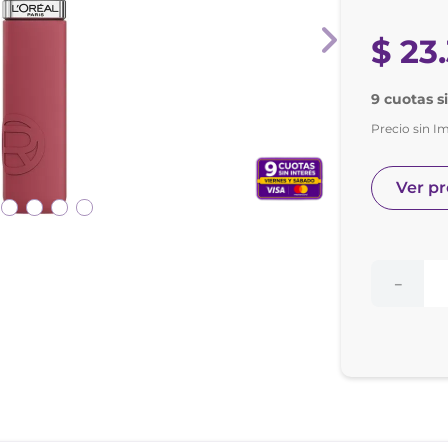
e posay
odorante
$
23
.
9 cuotas s
Precio sin I
Ver p
－