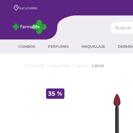
Envío GRATIS a todo el país desde $80.000
Sucursales
Buscar pr
TÉRMIN
COMBOS
PERFUMES
MAQUILLAJE
DERMO
prot
ser
Maquillaje
Labios
Labial
crea
sha
35 %
prot
corr
agua
másc