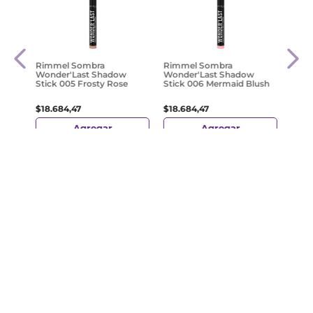
Somb
Rimmel Sombra
Rimmel Sombra
ni
L'Oré
Wonder'Last Shadow
Wonder'Last Shadow
zes
Shad
Stick 005 Frosty Rose
Stick 006 Mermaid Blush
Magn
$
30
.
$
18
.
684
,
47
$
18
.
684
,
47
Agregar
Agregar
¡Suscribite y recibe un cupón de
descuento en tu primera compra!
Provincia