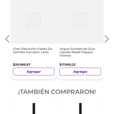
-
3
Somb
ni
Tren
ue
$
69
Cher Dieciocho Paleta De
Vogue Sombra de Ojos
Sombra Sarcastic Latte
Liquida Resist Papaya
Intensa
$
29
.
989
,
97
$
17
.
990
,
22
Agregar
Agregar
¡TAMBIÉN COMPRARON!