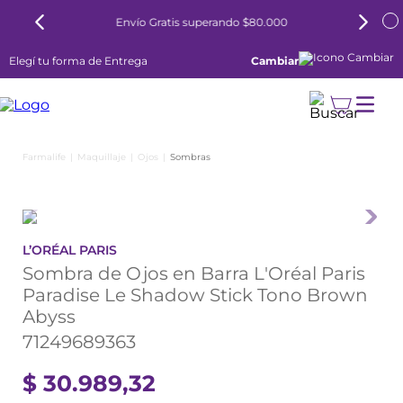
Envío Gratis superando $80.000
Elegí tu forma de Entrega
Cambiar
Maquillaje
Ojos
Sombras
L’ORÉAL PARIS
Sombra de Ojos en Barra L'Oréal Paris
Paradise Le Shadow Stick Tono Brown
Abyss
71249689363
$
30
.
989
,
32