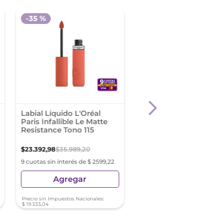
-
35 %
Labial Líquido L'Oréal
Labial Matte L'Oréal 
Paris Infallible Le Matte
Color Riche Tono Ma
Resistance Tono 115
Indompta
$
23
.
392
,
98
$
35
.
989
,
20
$
31
.
989
,
30
9 cuotas sin interés de $ 2599,22
9 cuotas sin interés de $ 3
Agregar
Agregar
Precio sin Impuestos Nacionales:
Precio sin Impuestos Nacionale
$
19
.
333
,
04
$
26
.
437
,
44