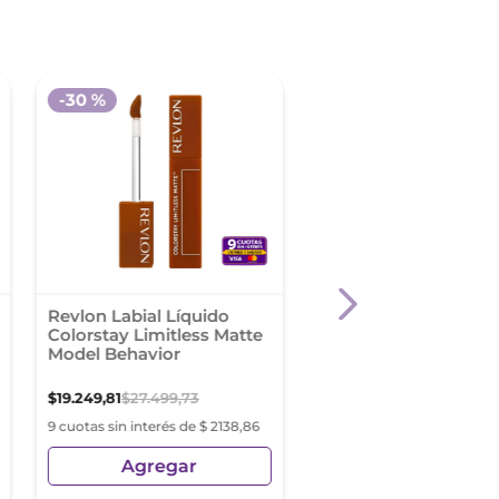
-
30 %
-
35 %
Revlon Labial Líquido
Labial Líquido L'Oréa
Colorstay Limitless Matte
Paris Infallible Le Ma
Model Behavior
Resistance Tono 100
$
19
.
249
,
81
$
27
.
499
,
73
$
23
.
392
,
98
$
35
.
989
,
20
9 cuotas sin interés de $ 2138,86
9 cuotas sin interés de $ 2
Agregar
Agregar