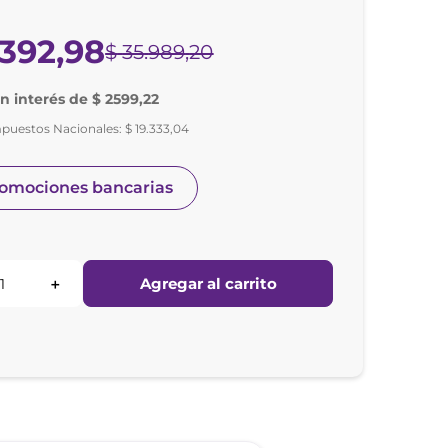
392
,
98
$
35
.
989
,
20
in interés de $ 2599,22
mpuestos Nacionales:
$
19
.
333
,
04
romociones bancarias
Agregar al carrito
＋