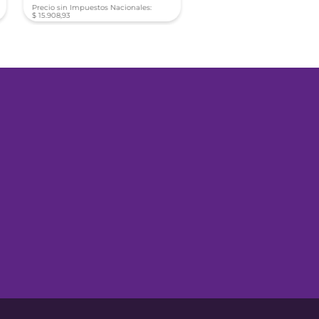
Precio sin Impuestos Nacionales:
Precio sin Impuestos Nacionale
$
15
.
908
,
93
$
19
.
333
,
04