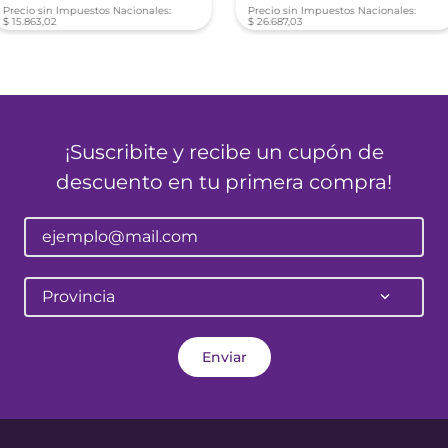
Precio sin Impuestos Nacionales:
Precio sin Impuestos Nacionales:
$
15
.
863
,
02
$
26
.
687
,
03
¡Suscribite y recibe un cupón de
descuento en tu primera compra!
Provincia
Enviar