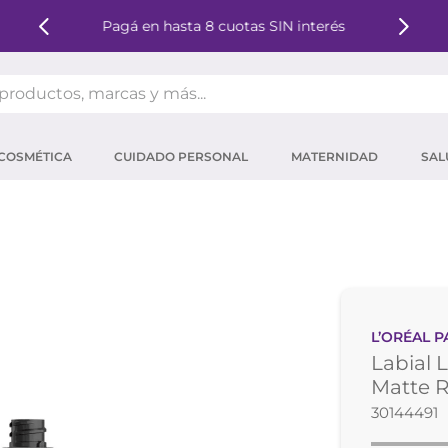
Pagá en hasta 8 cuotas SIN interés
oductos, marcas y más...
OS MÁS BUSCADOS
COSMÉTICA
CUIDADO PERSONAL
MATERNIDAD
SAL
ector solar
um
tina
mpoo
eina
L’ORÉAL P
 micelar
Labial L
ector
Matte R
30144491
ara pestañas