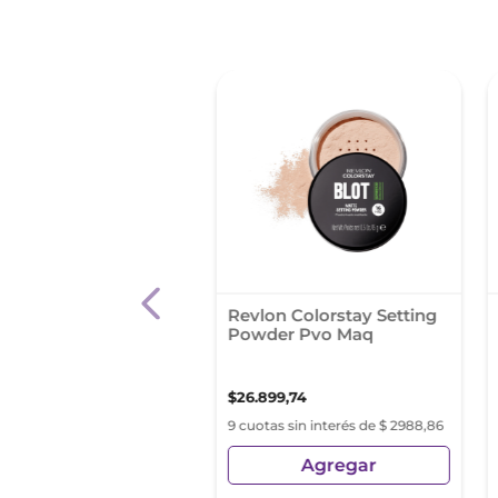
 %
l Liquido Maybelline
Revlon Colorstay Setting
 Stay Matte Ink City
Powder Pvo Maq
t
4
,
25
$
31
.
990
,
41
$
26
.
899
,
74
s sin interés de $ 2132,69
9 cuotas sin interés de $ 2988,86
Agregar
Agregar