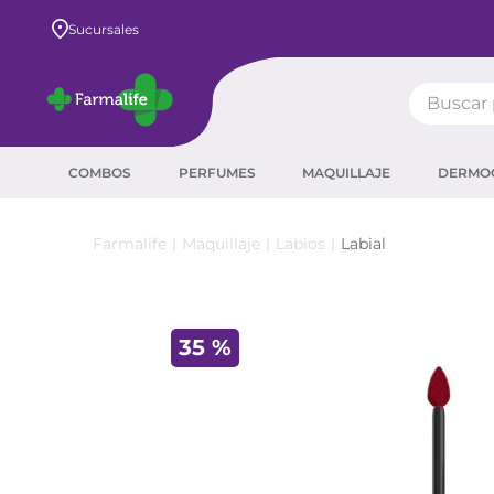
Envío GRATIS a todo el país desde $80.000
Sucursales
Buscar pr
TÉRMIN
COMBOS
PERFUMES
MAQUILLAJE
DERMO
prot
ser
Maquillaje
Labios
Labial
crea
sha
35 %
prot
agua
corr
másc