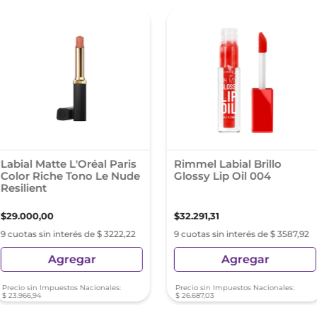
Labial Matte L'Oréal Paris
Rimmel Labial Brillo
Color Riche Tono Le Nude
Glossy Lip Oil 004
Resilient
$
29
.
000
,
00
$
32
.
291
,
31
9 cuotas sin interés de $ 3222,22
9 cuotas sin interés de $ 3587,92
Agregar
Agregar
Precio sin Impuestos Nacionales:
Precio sin Impuestos Nacionales:
$
23
.
966
,
94
$
26
.
687
,
03