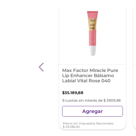
mo Exfoliante Labio
Max Factor Miracle Pure
Balm Revlon Tropical
Lip Enhancer Bálsamo
 010
Labial Vital Rose 040
99
,
80
$
35
.
189
,
88
as sin interés de $ 2099,97
9 cuotas sin interés de $ 3909,98
Agregar
Agregar
sin Impuestos Nacionales:
Precio sin Impuestos Nacionales:
,
67
$
29
.
082
,
55