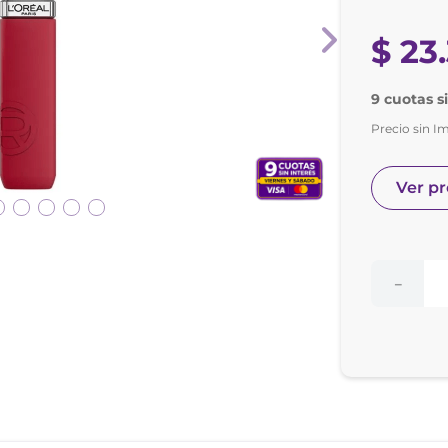
nol
e posay
$
23
.
9 cuotas s
Precio sin I
Ver p
－