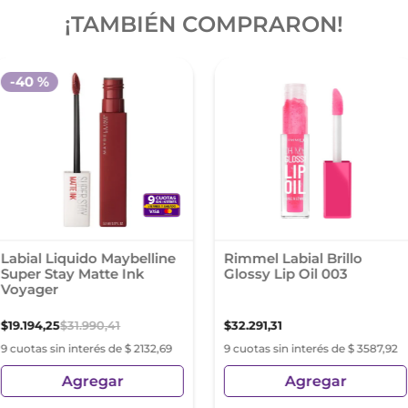
¡TAMBIÉN COMPRARON!
-
40 %
Labial Liquido Maybelline
Rimmel Labial Brillo
Super Stay Matte Ink
Glossy Lip Oil 003
Voyager
$
19
.
194
,
25
$
31
.
990
,
41
$
32
.
291
,
31
9 cuotas sin interés de $ 2132,69
9 cuotas sin interés de $ 3587,92
Agregar
Agregar