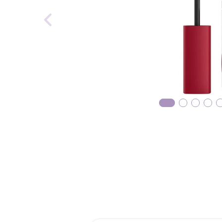
reti
roch