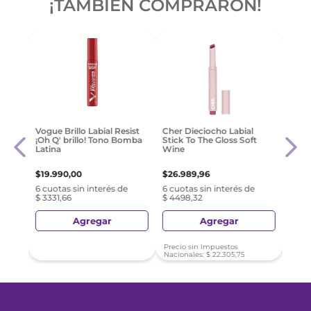
¡TAMBIÉN COMPRARON!
aris
Cher
Vogue Brillo Labial Resist
Cher Dieciocho Labial
uve
Stic
¡Oh Q' brillo! Tono Bomba
Stick To The Gloss Soft
Mous
Latina
Wine
$
26
.
$
19
.
990
,
00
$
26
.
989
,
96
e
6 cuo
6 cuotas sin interés de
6 cuotas sin interés de
$ 44
$ 3331,66
$ 4498,32
Agregar
Agregar
Precio sin Impuestos
Preci
Nacionales:
$
22
.
305
,
75
Nacio