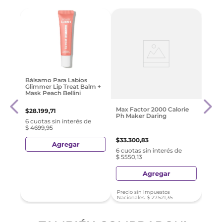
sture
Lipst
Bálsamo Para Labios
24
Diec
Glimmer Lip Treat Balm +
Marr
Mask Peach Bellini
$
19
.
Max Factor 2000 Calorie
$
28
.
199
,
71
Ph Maker Daring
e
6 cuo
6 cuotas sin interés de
$ 333
$ 4699,95
$
33
.
300
,
83
Agregar
6 cuotas sin interés de
$ 5550,13
Agregar
Precio sin Impuestos
Preci
Nacionales:
$
27
.
521
,
35
Nacio