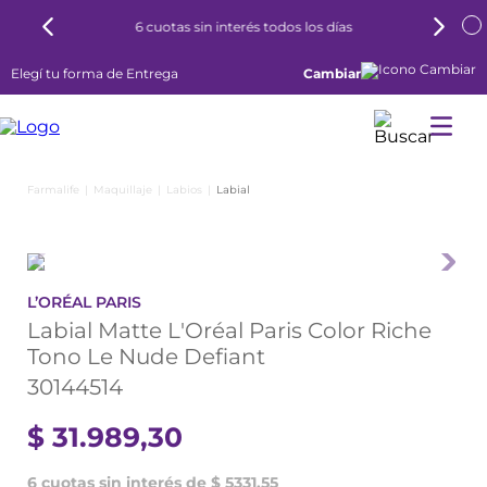
6 cuotas sin interés todos los días
Elegí tu forma de Entrega
Cambiar
Maquillaje
Labios
Labial
L’ORÉAL PARIS
Labial Matte L'Oréal Paris Color Riche
Tono Le Nude Defiant
30144514
$
31
.
989
,
30
6 cuotas sin interés de $ 5331,55