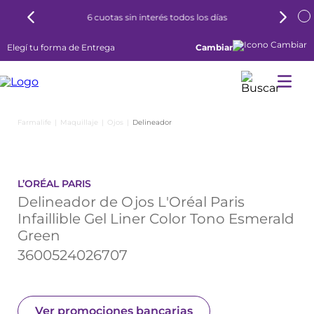
6 cuotas sin interés todos los días
Elegí tu forma de Entrega
Cambiar
Maquillaje
Ojos
Delineador
L’ORÉAL PARIS
Delineador de Ojos L'Oréal Paris
Infaillible Gel Liner Color Tono Esmerald
Green
3600524026707
Ver promociones bancarias