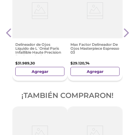
Deli
jal
Liqu
Line
$
26
.
Delineador de Ojos
Max Factor Delineador De
Líquido de L´Oréal Paris
Ojos Masterpiece Espresso
Infaillible Haute Precision
03
Bordeaux Cashmere
$
31
.
989
,
30
$
29
.
120
,
74
Agregar
Agregar
¡TAMBIÉN COMPRARON!