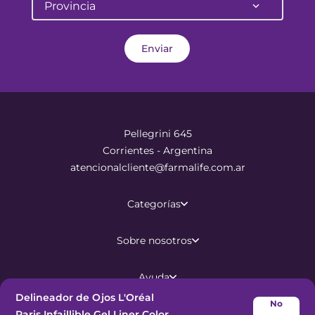
Provincia
Enviar
Pellegrini 645
Corrientes - Argentina
atencionalcliente@farmalife.com.ar
Categorías
Sobre nosotros
Ayuda
Delineador de Ojos L'Oréal
No
Paris Infaillible Gel Liner Color