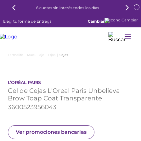
 todos los días
8 cuotas con Tarjeta Naranja
Elegí tu forma de Entrega
Cambiar
Maquillaje
Ojos
Cejas
L’ORÉAL PARIS
Gel de Cejas L'Oreal Paris Unbelieva
Brow Toap Coat Transparente
3600523956043
Ver promociones bancarias