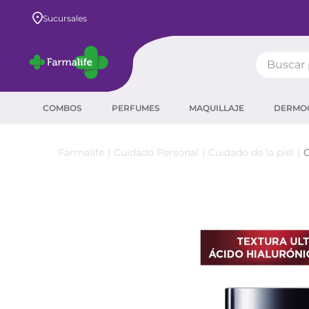
Envío GRATIS a todo el país desde $80.000
Sucursales
Buscar pr
TÉRMIN
COMBOS
PERFUMES
MAQUILLAJE
DERMO
prot
ser
Cuidado Personal
Cuidado de la piel
C
sha
crea
prot
agua
corr
másc