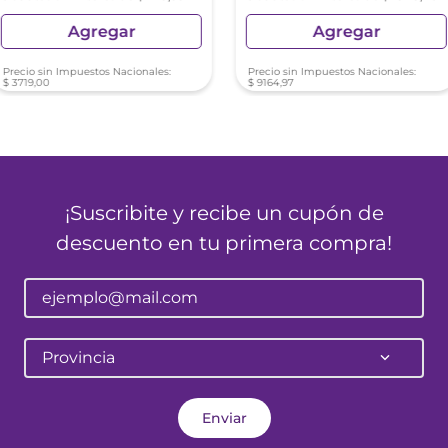
Agregar
Agregar
Precio sin Impuestos Nacionales:
Precio sin Impuestos Nacionales:
$
3719
,
00
$
9164
,
97
¡Suscribite y recibe un cupón de
descuento en tu primera compra!
Provincia
Enviar