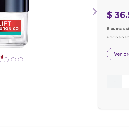
nol
ura
$
36
.
6 cuotas s
Precio sin I
Ver p
－