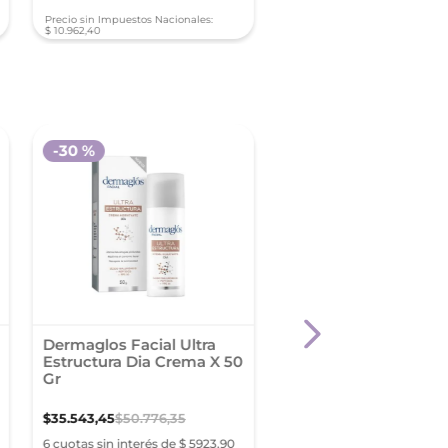
Precio sin Impuestos Nacionales:
Precio sin Impuestos Nacionale
$
10
.
962
,
40
$
20
.
563
,
34
-
30 %
Dermaglos Facial Ultra
Dermaglos Cr.X 50 G
Estructura Dia Crema X 50
Gr
$
35
.
543
,
45
$
50
.
776
,
35
$
13
.
379
,
21
6 cuotas sin interés de $ 5923,90
6 cuotas sin interés de $ 2