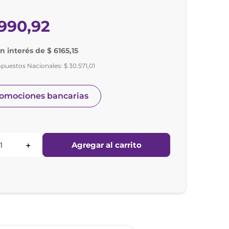
990
,
92
in interés de $ 6165,15
mpuestos Nacionales:
$
30
.
571
,
01
romociones bancarias
Agregar al carrito
＋