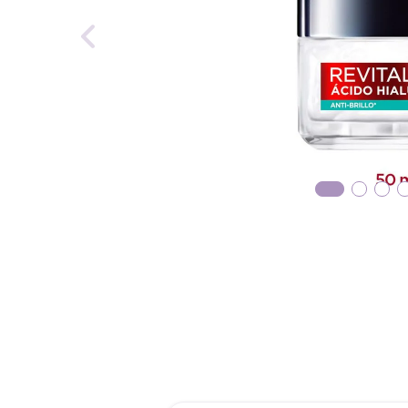
reti
tint