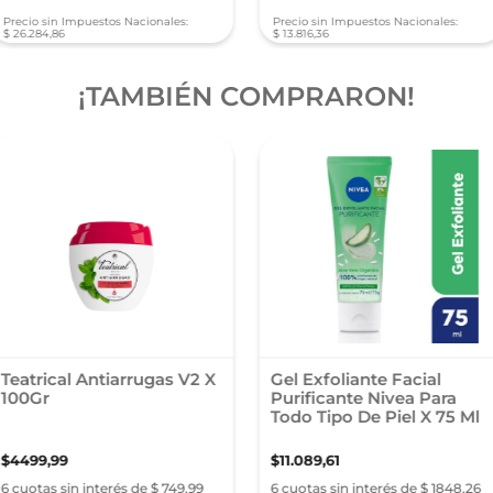
Precio sin Impuestos Nacionales:
Precio sin Impuestos Nacionales:
$
26
.
284
,
86
$
13
.
816
,
36
¡TAMBIÉN COMPRARON!
Teatrical Antiarrugas V2 X
Gel Exfoliante Facial
100Gr
Purificante Nivea Para
Todo Tipo De Piel X 75 Ml
$
4499
,
99
$
11
.
089
,
61
6 cuotas sin interés de $ 749,99
6 cuotas sin interés de $ 1848,26