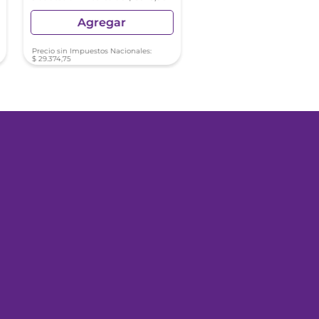
Agregar
Agregar
Precio sin Impuestos Nacionales:
$
29
.
374
,
75