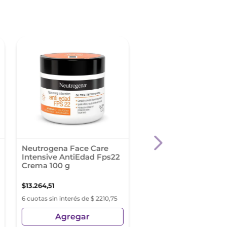
-
35 %
Neutrogena Face Care
Dermaglós Protecto
Intensive AntiEdad Fps22
Solar Facial Crema
Crema 100 g
Compacta Fps 50 C
Color Tono 2X 10 Gr
$
13
.
264
,
51
$
24
.
881
,
64
$
38
.
279
,
44
6 cuotas sin interés de $ 2210,75
6 cuotas sin interés de $ 4
Agregar
Agregar