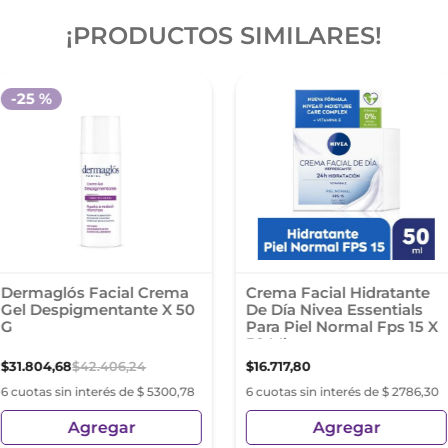
¡PRODUCTOS SIMILARES!
-
25 %
Dermaglós Facial Crema
Crema Facial Hidratante
Gel Despigmentante X 50
De Día Nivea Essentials
G
Para Piel Normal Fps 15 X
50 Ml
$
31
.
804
,
68
$
42
.
406
,
24
$
16
.
717
,
80
6 cuotas sin interés de $ 5300,78
6 cuotas sin interés de $ 2786,30
Agregar
Agregar