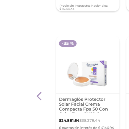
sin Impuestos Nacionales:
Precio sin Impuestos Nacionales:
1
,
63
$
15
.
166
,
43
-
35 %
a Hidratante Dia
Dermaglós Protector
al Paris Revitalift
Solar Facial Crema
Compacta Fps 50 Con
Color Tono 2X 10 Gr
90
,
87
$
24
.
881
,
64
$
38
.
279
,
44
s sin interés de $ 5665,14
6 cuotas sin interés de $ 4146,94