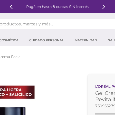
Pagá en hasta 8 cuotas SIN interés
oductos, marcas y más...
OS MÁS BUSCADOS
COSMÉTICA
CUIDADO PERSONAL
MATERNIDAD
SAL
ector solar
um
rema Facial
mpoo
tina
eina
L’ORÉAL P
 micelar
Gel Crem
ector
Revitali
750955279
ara pestañas