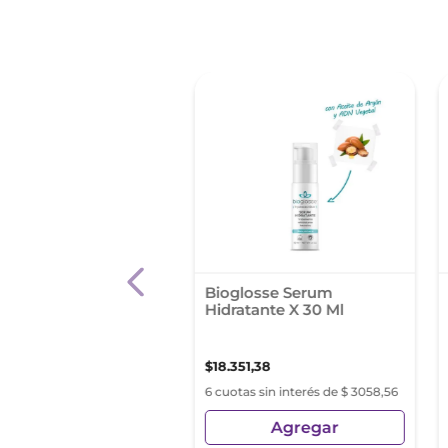
a Hidratante Dia
Bioglosse Serum
al Paris Revitalift con
Hidratante X 30 Ml
0
90
,
87
$
18
.
351
,
38
s sin interés de $ 5665,14
6 cuotas sin interés de $ 3058,56
Agregar
Agregar