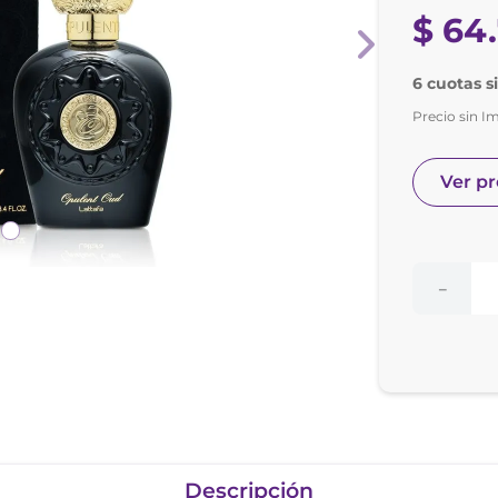
nol
$
64
.
ura
6 cuotas s
Precio sin I
Ver p
－
Descripción