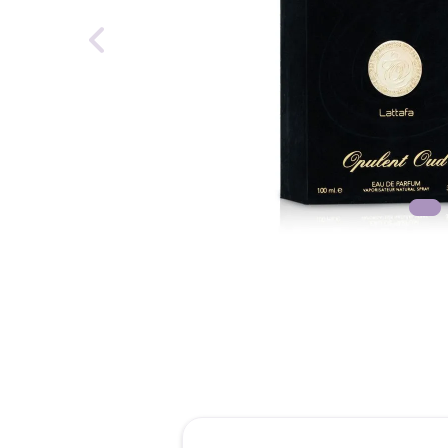
reti
tint