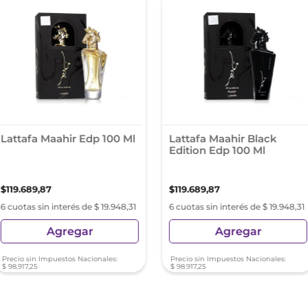
Lattafa Maahir Edp 100 Ml
Lattafa Maahir Black
Edition Edp 100 Ml
$
119
.
689
,
87
$
119
.
689
,
87
6 cuotas sin interés de $ 19.948,31
6 cuotas sin interés de $ 19.948,31
Agregar
Agregar
Precio sin Impuestos Nacionales:
Precio sin Impuestos Nacionales:
$
98
.
917
,
25
$
98
.
917
,
25