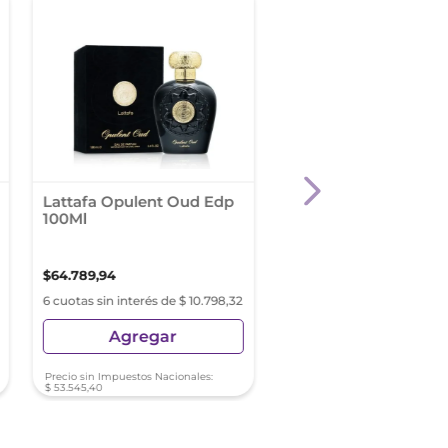
Lattafa Opulent Oud Edp
Lattafa Blue Oud Ed
100Ml
100Ml
$
64
.
789
,
94
$
69
.
989
,
92
6 cuotas sin interés de $ 10.798,32
6 cuotas sin interés de $ 11
Agregar
Agregar
Precio sin Impuestos Nacionales:
Precio sin Impuestos Nacionale
$
53
.
545
,
40
$
57
.
842
,
91