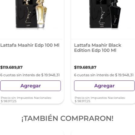
Lattafa Maahir Edp 100 Ml
Lattafa Maahir Black
Edition Edp 100 Ml
$
119
.
689
,
87
$
119
.
689
,
87
6 cuotas sin interés de $ 19.948,31
6 cuotas sin interés de $ 19.948,31
Agregar
Agregar
Precio sin Impuestos Nacionales:
Precio sin Impuestos Nacionales:
$
98
.
917
,
25
$
98
.
917
,
25
¡TAMBIÉN COMPRARON!