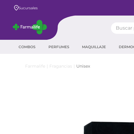
Envío GRATIS a todo el país desde $80.000
Sucursales
Buscar pr
TÉRMIN
COMBOS
PERFUMES
MAQUILLAJE
DERMO
prot
ser
Fragancias
Unisex
crea
sha
prot
agua
corr
masc