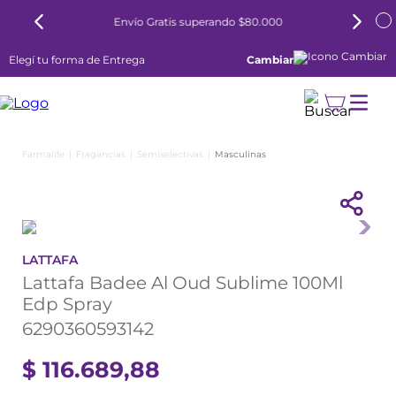
Envío Gratis superando $80.000
Elegí tu forma de Entrega
Cambiar
Fragancias
Semiselectivas
Masculinas
LATTAFA
Lattafa Badee Al Oud Sublime 100Ml
Edp Spray
6290360593142
$
116
.
689
,
88