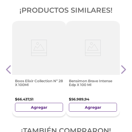
¡PRODUCTOS SIMILARES!
Bambu
Band
Supr
$
62
.
Boos Elixir Collection Nº 28
Bensimon Brave Intense
X 100Ml
Edp X 100 Ml
$
66
.
437
,
51
$
56
.
989
,
94
Agregar
Agregar
¡TAMBIÉN COMPRARON!