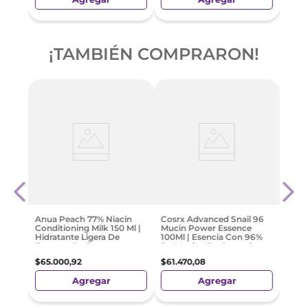
¡TAMBIÉN COMPRARON!
Vt R
La
10U |
Seru
300
$
32
.
Anua Peach 77% Niacin
Cosrx Advanced Snail 96
Conditioning Milk 150 Ml |
Mucin Power Essence
Hidratante Ligera De
100Ml | Esencia Con 96%
Extracto De Durazno
De Mucina De Caracol
$
65
.
000
,
92
$
61
.
470
,
08
Agregar
Agregar