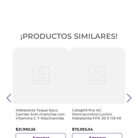
¡PRODUCTOS SIMILARES!
de X
Anua
Condi
Hidra
Extr
$
65
.
Hidratante Toque Seco
Cetaphil Pro AC
Garnier Anti-manchas con
Dermacontrol Loción
Vitamina C Y Niacinamida
Hidratante FPS 30 X 118 Ml
85ml
$
21
.
990
,
55
$
73
.
093
,
04
Agregar
Agregar