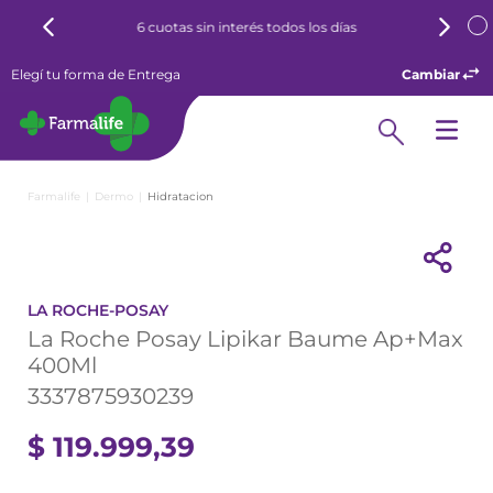
6 cuotas sin interés todos los días
Elegí tu forma de Entrega
Cambiar
Dermo
Hidratacion
LA ROCHE-POSAY
La Roche Posay Lipikar Baume Ap+Max
400Ml
3337875930239
$
119
.
999
,
39