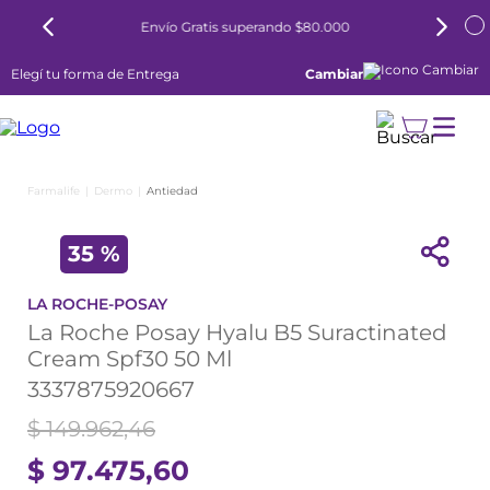
Envío Gratis superando $80.000
Elegí tu forma de Entrega
Cambiar
Dermo
Antiedad
35 %
LA ROCHE-POSAY
La Roche Posay Hyalu B5 Suractinated
Cream Spf30 50 Ml
3337875920667
$
149
.
962
,
46
$
97
.
475
,
60