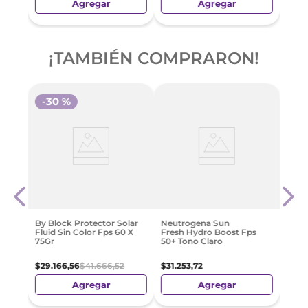
Agregar
Agregar
¡TAMBIÉN COMPRARON!
-
30 %
-
3
Isdin
Pedia
Spf5
$
45
.
By Block Protector Solar
Neutrogena Sun
Fluid Sin Color Fps 60 X
Fresh Hydro Boost Fps
75Gr
50+ Tono Claro
$
29
.
166
,
56
$
41
.
666
,
52
$
31
.
253
,
72
Agregar
Agregar