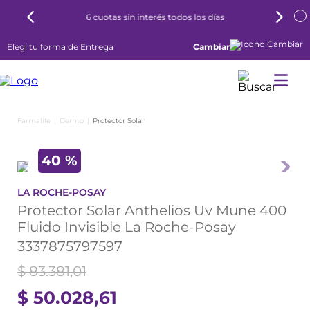
6 cuotas sin interés todos los días
Elegí tu forma de Entrega
Cambiar
Dermo
Protector Solar
40 %
LA ROCHE-POSAY
Protector Solar Anthelios Uv Mune 400
Fluido Invisible La Roche-Posay
3337875797597
$
83
.
381
,
01
$
50
.
028
,
61