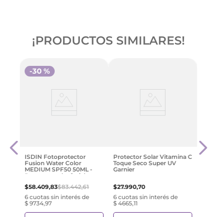
¡PRODUCTOS SIMILARES!
-
30 %
acto
Neut
Fres
Sin C
1
$
31
.
2
ISDIN Fotoprotector
Protector Solar Vitamina C
Fusion Water Color
Toque Seco Super UV
e
6 cuo
MEDIUM SPF50 50ML -
Garnier
$ 52
Protector solar facial con
color
$
58
.
409
,
83
$
83
.
442
,
61
$
27
.
990
,
70
6 cuotas sin interés de
6 cuotas sin interés de
$ 9734,97
$ 4665,11