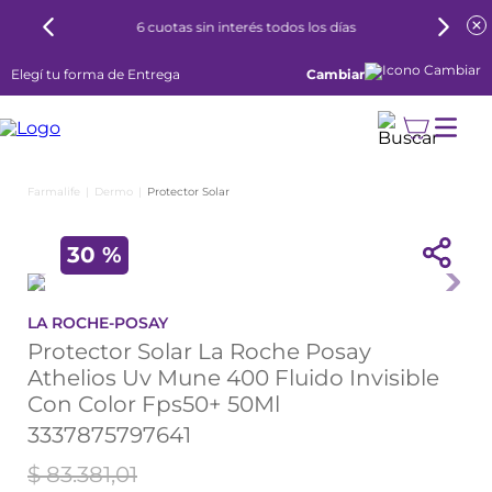
6 cuotas sin interés todos los días
Elegí tu forma de Entrega
Cambiar
Dermo
Protector Solar
30 %
LA ROCHE-POSAY
Protector Solar La Roche Posay
Athelios Uv Mune 400 Fluido Invisible
Con Color Fps50+ 50Ml
3337875797641
$
83
.
381
,
01