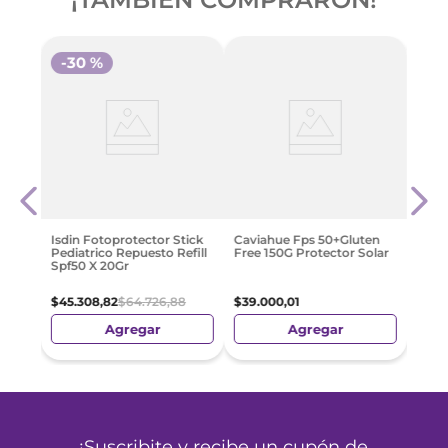
-
30 %
Cavi
has
Pedi
Sola
$
39
.
Isdin Fotoprotector Stick
Caviahue Fps 50+Gluten
Pediatrico Repuesto Refill
Free 150G Protector Solar
Spf50 X 20Gr
$
45
.
308
,
82
$
64
.
726
,
88
$
39
.
000
,
01
Agregar
Agregar
¡Suscribite y recibe un cupón de