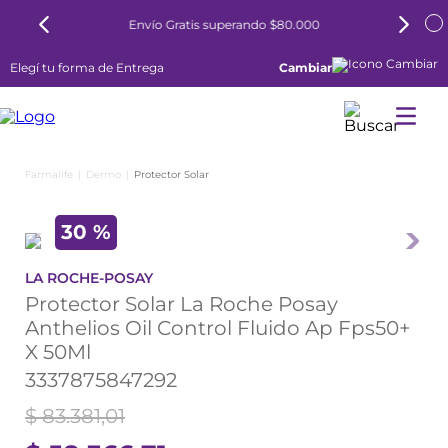
Envío Gratis superando $80.000
Elegí tu forma de Entrega
Cambiar
Dermo
Protector Solar
30 %
LA ROCHE-POSAY
Protector Solar La Roche Posay
Anthelios Oil Control Fluido Ap Fps50+
X 50Ml
3337875847292
$
83
.
381
,
01