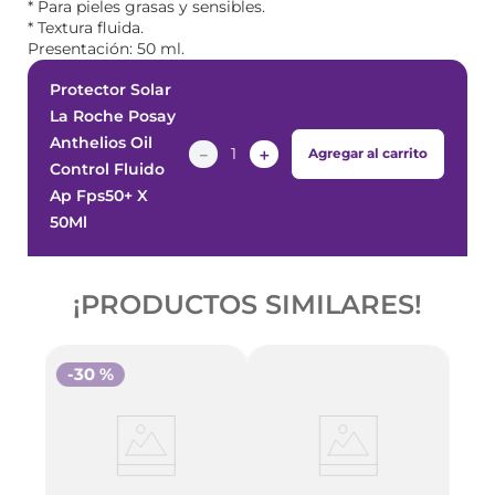
* Para pieles grasas y sensibles.
* Textura fluida.
Presentación: 50 ml.
Protector Solar
La Roche Posay
Anthelios Oil
－
＋
Agregar al carrito
Control Fluido
Ap Fps50+ X
50Ml
¡PRODUCTOS SIMILARES!
-
30 %