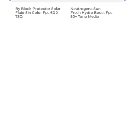
Vita
$
41
.
By Block Protector Solar
Neutrogena Sun
Fluid Sin Color Fps 60 X
Fresh Hydro Boost Fps
75Gr
50+ Tono Medio
$
29
.
166
,
56
$
41
.
666
,
52
$
31
.
253
,
72
Agregar
Agregar
¡Suscribite y recibe un cupón de
descuento en tu primera compra!
Provincia
Enviar