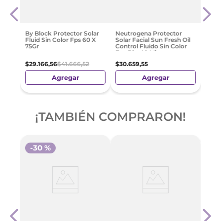
Neut
F50
Fres
acial
50+ 
1
$
31
.
2
By Block Protector Solar
Neutrogena Protector
Fluid Sin Color Fps 60 X
Solar Facial Sun Fresh Oil
75Gr
Control Fluido Sin Color
Fps 50+ 40 Ml
$
29
.
166
,
56
$
41
.
666
,
52
$
30
.
659
,
55
Agregar
Agregar
¡TAMBIÉN COMPRARON!
-
30 %
el
Comm
or
Brig
Ml | 