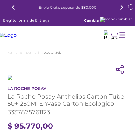
Envío Gratis superando $80.000
Elegí tu forma de Entrega
Cambiar
Dermo
Protector Solar
LA ROCHE-POSAY
La Roche Posay Anthelios Carton Tube
50+ 250Ml Envase Carton Ecologico
3337875761123
$
95
.
770
,
00