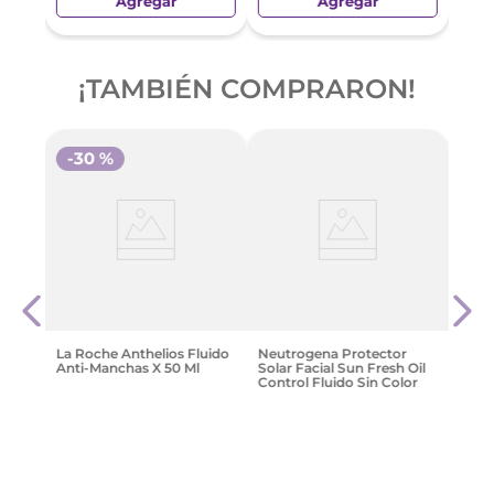
Agregar
Agregar
¡TAMBIÉN COMPRARON!
-
30 %
 Skin
Neut
Solar
Contr
Fps 
3
$
30
.
La Roche Anthelios Fluido
Neutrogena Protector
Anti-Manchas X 50 Ml
Solar Facial Sun Fresh Oil
Control Fluido Sin Color
Fps 50+ 40 Ml
$
58
.
366
,
71
$
83
.
381
,
01
$
30
.
659
,
55
Agregar
Agregar