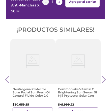
－
＋
Agregar al carrito
Anti-Manchas X
50 Ml
¡PRODUCTOS SIMILARES!
-
3
Derm
has
Sola
Ml
$
20
.
Neutrogena Protector
Commonlabs Vitamin C
Solar Facial Sun Fresh Oil
Brightening Sun Serum 51
Control Fluido Color 2.0
Ml | Protector Solar Con
Fps 50+ 40 Ml
Vitamina C
$
30
.
659
,
55
$
41
.
999
,
22