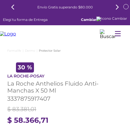
Envío Gratis superando $80.000
Elegí tu forma de Entrega
Cambiar
Dermo
Protector Solar
30 %
LA ROCHE-POSAY
La Roche Anthelios Fluido Anti-
Manchas X 50 Ml
3337875917407
$
83
.
381
,
01
$
58
.
366
,
71