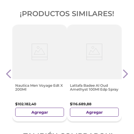
¡PRODUCTOS SIMILARES!
jer
Adid
100M
$
42
.
Nautica Men Voyage Edt X
Lattafa Badee Al Oud
200Ml
Amethyst 100Ml Edp Spray
$
102
.
182
,
40
$
116
.
689
,
88
Agregar
Agregar