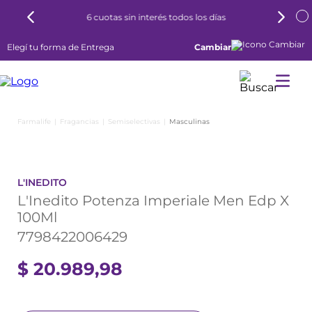
6 cuotas sin interés todos los días
Elegí tu forma de Entrega
Cambiar
Fragancias
Semiselectivas
Masculinas
L'INEDITO
L'Inedito Potenza Imperiale Men Edp X
100Ml
7798422006429
$
20
.
989
,
98