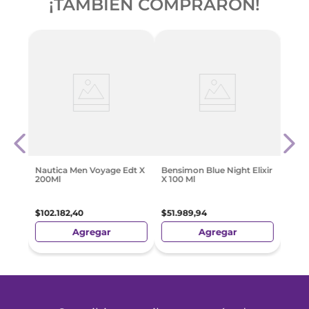
¡TAMBIÉN COMPRARON!
ara
Adol
Men 
$
78
.
Nautica Men Voyage Edt X
Bensimon Blue Night Elixir
200Ml
X 100 Ml
$
102
.
182
,
40
$
51
.
989
,
94
Agregar
Agregar