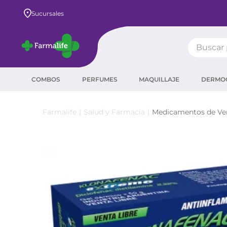
Envío GRATIS a todo el país desde $80.000
Sucursales
Buscar pr
TÉRMIN
COMBOS
PERFUMES
MAQUILLAJE
DERMO
prot
ser
Salud y Farmacia
Medicamentos de Ven
crea
sha
prot
agua
corr
masc