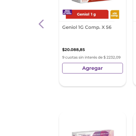
tinell Gums 2 Mg
Geniol 1G Comp. X 56
Mint X 24
20
,
00
$
20
.
088
,
85
as sin interés de $ 2780,00
9 cuotas sin interés de $ 2232,09
Agregar
Agregar