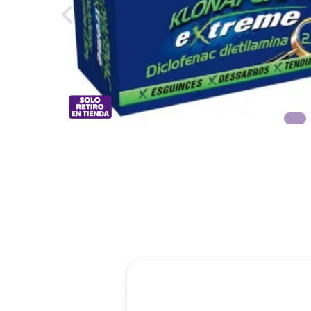
reti
tint