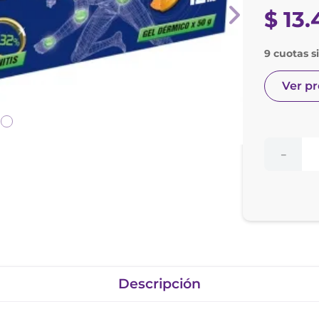
nol
$
13
.
ura
9 cuotas s
Ver p
－
Descripción