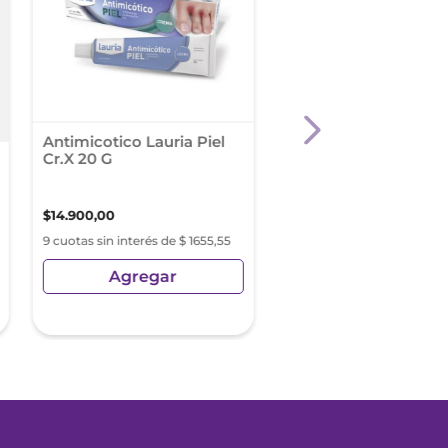
Antimicotico Lauria Piel
Gota Pc Descongest
Cr.X 20 G
Baño Ocular X 80 Ml
$
14
.
900
,
00
$
14
.
530
,
00
9 cuotas sin interés de $ 1655,55
9 cuotas sin interés de $ 16
Agregar
Agregar