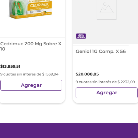
Cedrimuc 200 Mg Sobre X
10
Geniol 1G Comp. X 56
$
13
.
859
,
51
$
20
.
088
,
85
9 cuotas sin interés de $ 1539,94
9 cuotas sin interés de $ 2232,09
Agregar
Agregar