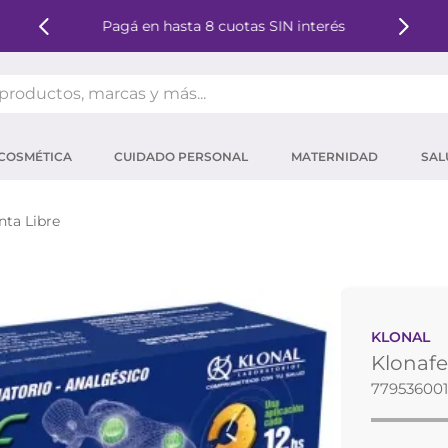
Pagá en hasta 8 cuotas SIN interés
oductos, marcas y más...
OS MÁS BUSCADOS
COSMÉTICA
CUIDADO PERSONAL
MATERNIDAD
SAL
ector solar
um
ta Libre
tina
mpoo
eina
KLONAL
 micelar
Klonaf
ector
779536001
ara pestañas