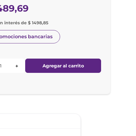
489
,
69
in interés de $ 1498,85
romociones bancarias
Agregar al carrito
＋