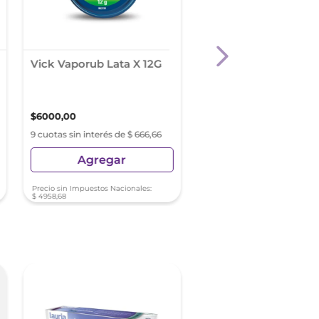
Vick Vaporub Lata X 12G
Nicotinell Gums 2 M
Cool Mint X 24
$
6000
,
00
$
25
.
020
,
00
9 cuotas sin interés de $ 666,66
9 cuotas sin interés de $ 2
Agregar
Agregar
Precio sin Impuestos Nacionales:
$
4958
,
68