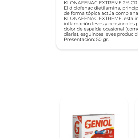
KLONAFENAC EXTREME 2% CR
El diclofenac dietilamina, princ
de forma tópica actúa como analg
KLONAFENAC EXTREME, está indica
inflamación leves y ocasionales p
dolor de espalda ocasional (como
diaria), esguinces leves produc
Presentación: 50 gr.