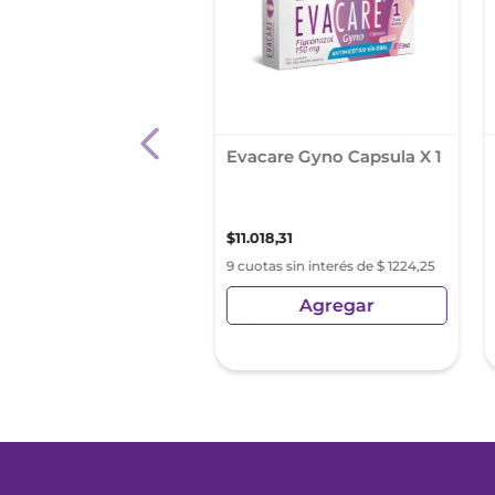
fenac Gel 1% Gel X
Evacare Gyno Capsula X 1
0
,
46
$
11
.
018
,
31
s sin interés de $ 1055,60
9 cuotas sin interés de $ 1224,25
Agregar
Agregar