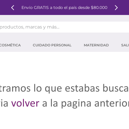
Envío GRATIS a todo el país desde $80.000
oductos, marcas y más...
OS MÁS BUSCADOS
COSMÉTICA
CUIDADO PERSONAL
MATERNIDAD
SAL
ector solar
um
tina
mpoo
eina
 micelar
ector
ara pestañas