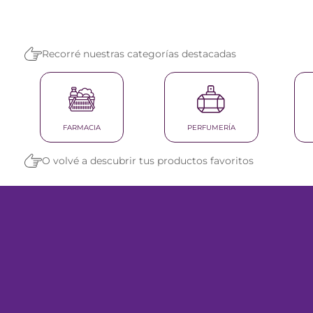
reti
tint
Recorré nuestras categorías destacadas
FARMACIA
PERFUMERÍA
O volvé a descubrir tus productos favoritos