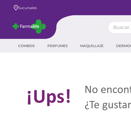
Sucursales
Buscar pr
TÉRMIN
COMBOS
PERFUMES
MAQUILLAJE
DERMO
prot
ser
crea
sha
prot
agua
corr
masc