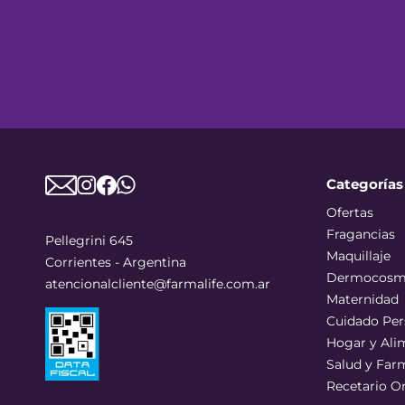
Categorías
Ofertas
Fragancias
Pellegrini 645
Maquillaje
Corrientes - Argentina
Dermocosm
atencionalcliente@farmalife.com.ar
Maternidad
Cuidado Per
Hogar y Ali
Salud y Far
Recetario O