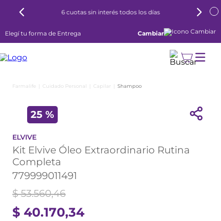
6 cuotas sin interés todos los días
Elegí tu forma de Entrega
Cambiar
Cuidado Personal
Capilar
Shampoo
25 %
ELVIVE
Kit Elvive Óleo Extraordinario Rutina
Completa
779999011491
$
53
.
560
,
46
$
40
.
170
,
34