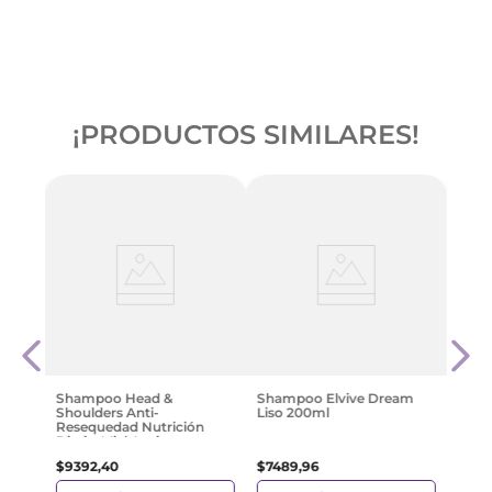
¡PRODUCTOS SIMILARES!
Sha
200ml
Prot
ml
$
873
Shampoo Head &
Shampoo Elvive Dream
Shoulders Anti-
Liso 200ml
Resequedad Nutrición
Diaria, Miel Aceites y
Esenciales 180 Ml
$
9392
,
40
$
7489
,
96