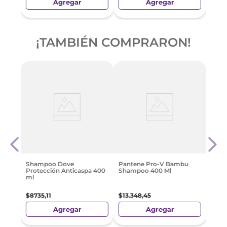
Agregar
Agregar
¡TAMBIÉN COMPRARON!
e
Sham
Efect
$
524
Shampoo Dove
Pantene Pro-V Bambu
Protección Anticaspa 400
Shampoo 400 Ml
ml
$
8735
,
11
$
13
.
348
,
45
Agregar
Agregar