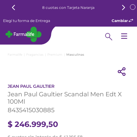
 Naranja
Retirá gratis en nuestras sucursales
Elegí tu forma de Entrega
Cambiar
Fragancias
Premium
Masculinas
JEAN PAUL GAULTIER
Jean Paul Gaultier Scandal Men Edt X
100Ml
8435415030885
$
246
.
999
,
50
6 cuotas sin interés de $ 41.166,58