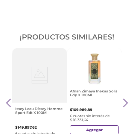
¡PRODUCTOS SIMILARES!
ns
Jean 
Afnan Zimaya Inekas Solis
5Ml
Elixi
Edp X 100Ml
$
28
Issey Leau Dissey Homme
$
109
.
989
,
89
Sport Edt X 100Ml
e
6 cuo
6 cuotas sin interés de
$ 47.
$ 18.331,64
$
149
.
897
,
62
Agregar
6 cuotas sin interés de