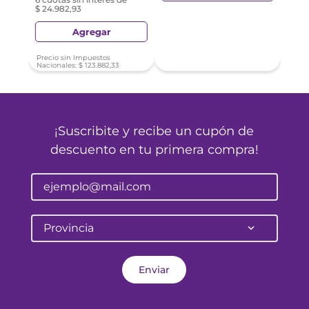
$ 24.982,93
Agregar
Precio sin Impuestos
Nacionales:
$
123
.
882
,
33
¡Suscribite y recibe un cupón de
descuento en tu primera compra!
Provincia
Enviar